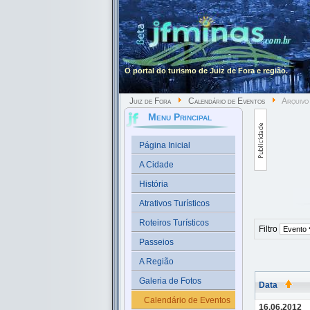
O portal do turismo de Juiz de Fora e região.
Juiz de Fora
Calendário de Eventos
Arquivo
Menu Principal
Página Inicial
A Cidade
História
Atrativos Turísticos
Roteiros Turísticos
Filtro
Passeios
A Região
Galeria de Fotos
Data
Calendário de Eventos
16.06.2012