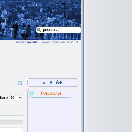
Juiz de Fora-MG
- sábado, 11 de abril de 2026
A+
A
A-
Publicidade
rar #