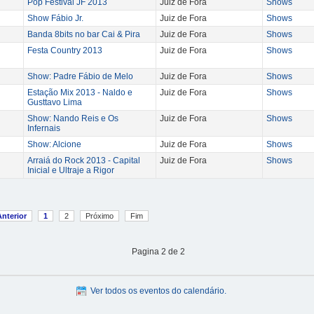
Pop Festival JF 2013
Juiz de Fora
Shows
Show Fábio Jr.
Juiz de Fora
Shows
Banda 8bits no bar Cai & Pira
Juiz de Fora
Shows
Festa Country 2013
Juiz de Fora
Shows
Show: Padre Fábio de Melo
Juiz de Fora
Shows
Estação Mix 2013 - Naldo e
Juiz de Fora
Shows
Gusttavo Lima
Show: Nando Reis e Os
Juiz de Fora
Shows
Infernais
Show: Alcione
Juiz de Fora
Shows
Arraiá do Rock 2013 - Capital
Juiz de Fora
Shows
Inicial e Ultraje a Rigor
Anterior
1
2
Próximo
Fim
Pagina 2 de 2
Ver todos os eventos do calendário.