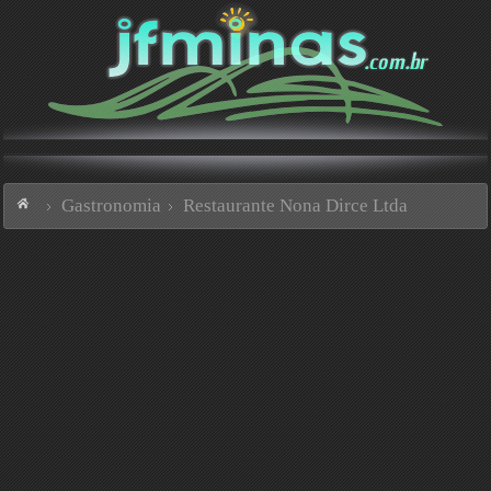
Gastronomia
Restaurante Nona Dirce Ltda