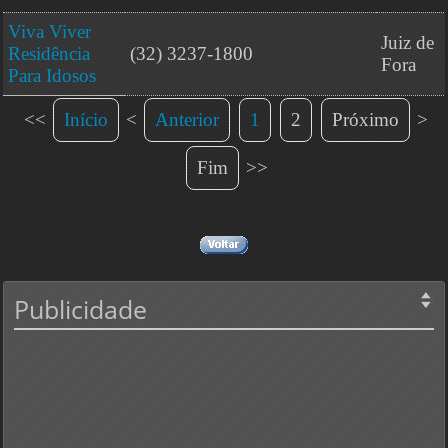
Viva Viver
Juiz de
Residência
(32) 3237-1800
Fora
Para Idosos
<<
Início
<
Anterior
1
2
Próximo
>
Fim
>>
Publicidade