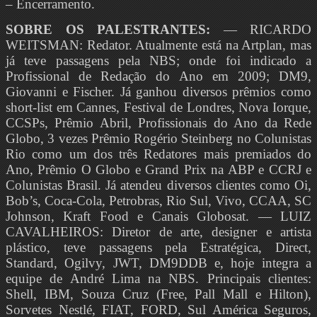
– Encerramento.
SOBRE OS PALESTRANTES:
— RICARDO
WEITSMAN: Redator. Atualmente está na Artplan, mas
já teve passagens pela NBS; onde foi indicado a
Profissional de Redação do Ano em 2009; DM9,
Giovanni e Fischer. Já ganhou diversos prêmios como
short-list em Cannes, Festival de Londres, Nova Iorque,
CCSPs, Prêmio Abril, Profissionais do Ano da Rede
Globo, 3 vezes Prêmio Rogério Steinberg no Colunistas
Rio como um dos três Redatores mais premiados do
Ano, Prêmio O Globo e Grand Prix na ABP e CCRJ e
Colunistas Brasil. Já atendeu diversos clientes como Oi,
Bob’s, Coca-Cola, Petrobras, Rio Sul, Vivo, CCAA, SC
Johnson, Kraft Food e Canais Globosat. — LUIZ
CAVALHEIROS: Diretor de arte, designer e artista
plástico, teve passagens pela Estratégica, Direct,
Standard, Ogilvy, JWT, DM9DDB e, hoje integra a
equipe de André Lima na NBS. Principais clientes:
Shell, IBM, Souza Cruz (Free, Pall Mall e Hilton),
Sorvetes Nestlé, FIAT, FORD, Sul América Seguros,