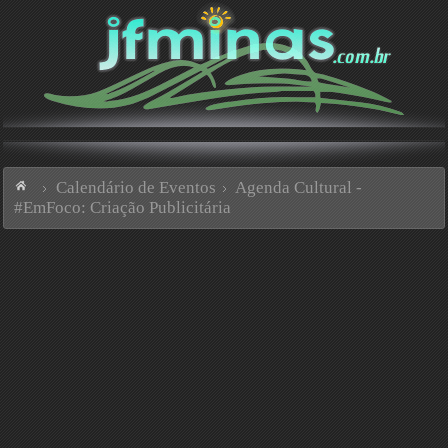
Calendário de Eventos
Agenda Cultural -
#EmFoco: Criação Publicitária