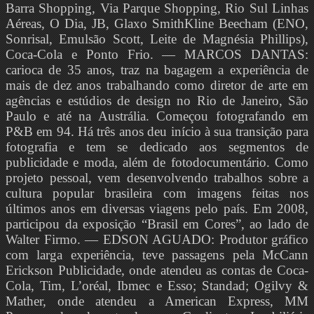
Barra Shopping, Via Parque Shopping, Rio Sul Linhas
Aéreas, O Dia, JB, Glaxo SmithKline Beecham (ENO,
Sonrisal, Emulsão Scott, Leite de Magnésia Phillips),
Coca-Cola e Ponto Frio. — MARCOS DANTAS:
carioca de 35 anos, traz na bagagem a experiência de
mais de dez anos trabalhando como diretor de arte em
agências e estúdios de design no Rio de Janeiro, São
Paulo e até na Austrália. Começou fotografando em
P&B em 94. Há três anos deu início à sua transição para
fotografia e tem se dedicado aos segmentos de
publicidade e moda, além de fotodocumentário. Como
projeto pessoal, vem desenvolvendo trabalhos sobre a
cultura popular brasileira com imagens feitas nos
últimos anos em diversas viagens pelo país. Em 2008,
participou da exposição “Brasil em Cores”, ao lado de
Walter Firmo. — EDSON AGUADO: Produtor gráfico
com larga experiência, teve passagens pela McCann
Erickson Publicidade, onde atendeu as contas de Coca-
Cola, Tim, L’oréal, Ibmec e Esso; Standad; Ogilvy &
Mather, onde atendeu a American Express, MM