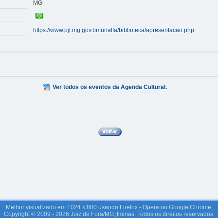
MG
https://www.pjf.mg.gov.br/funalfa/biblioteca/apresentacao.php
Ver todos os eventos da Agenda Cultural.
Melhor visualizado em 1024 x 800 usando Firefox - Opera ou Google Chrome.
Copyright © 2009 - 2026 Juiz de Fora/MG jfminas. Todos os direitos reservados.