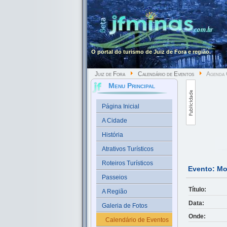
O portal do turismo de Juiz de Fora e região.
Juiz de Fora
Calendário de Eventos
Agenda 
Menu Principal
Página Inicial
A Cidade
História
Atrativos Turísticos
Roteiros Turísticos
Evento: Mo
Passeios
Título:
A Região
Data:
Galeria de Fotos
Onde:
Calendário de Eventos