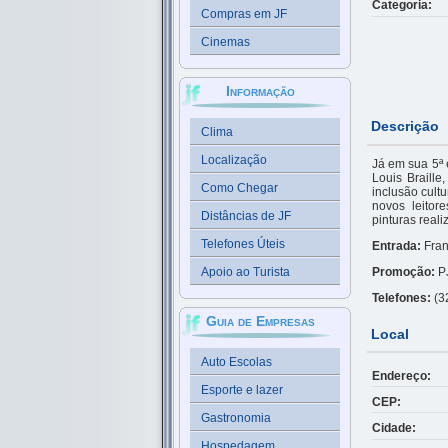
Categoria:
Compras em JF
Cinemas
Informação
Descrição
Clima
Localização
Já em sua 5ª 
Louis Braill
Como Chegar
inclusão cult
novos leitor
Distâncias de JF
pinturas real
Telefones Úteis
Entrada:
Fra
Apoio ao Turista
Promoção:
P
Telefones:
(3
Guia de Empresas
Local
Auto Escolas
Endereço:
Esporte e lazer
CEP:
Gastronomia
Cidade:
Hospedagem