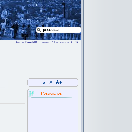
Juiz de Fora-MG
- sábado, 11 de abril de 2026
A+
A
A-
Publicidade