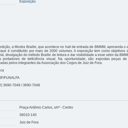
Exposição
edição, a Mostra Braille, que acontece no hall de entrada de BMMM, apresenta o 
e, que é constituído por mais de 2000 volumes. A exposição tem como objetivos
ural, divulgação do método Braille de leitura e dar visibilidade a esse setor da BM
es portadores de deficiência visual. Na oportunidade, são expostas peças de
izadas pelos integrantes da Associação dos Cegos de Juiz de Fora.
nca
JF/FUNALFA
2) 3690-7049 / 3690-7048
Praça Antônio Carlos, s/nº - Centro
36010-140
Juiz de Fora