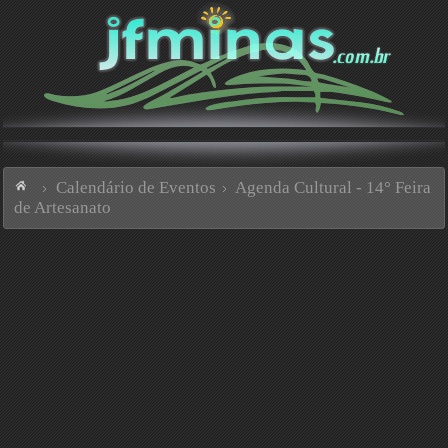
Calendário de Eventos
Agenda Cultural - 14° Feira
de Artesanato