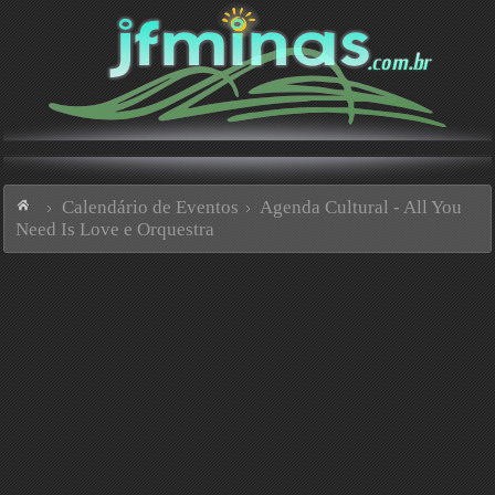
Calendário de Eventos
Agenda Cultural - All You
Need Is Love e Orquestra