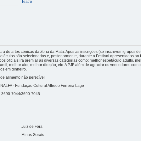
Teatro
tra de artes cênicas da Zona da Mata. Após as inscrições (se inscrevem grupos de 
spetáculos são selecionados e, posteriormente, durante o Festival apresentados ao 
dos oficiais irá premiar as diversas categorias como: melhor espetáculo adulto, me
antil, melhor ator, melhor direção, etc. A PJF além de agraciar os vencedores com t
ios em dinheiro.
de alimento não perecível
ALFA - Fundação Cultural Alfredo Ferreira Lage
) 3690-7044/3690-7045
Juiz de Fora
Minas Gerais