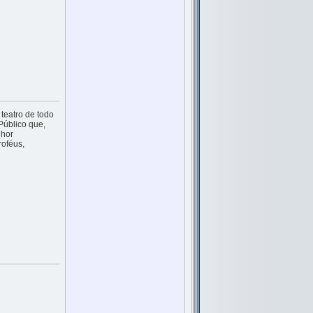
teatro de todo
Público que,
lhor
roféus,