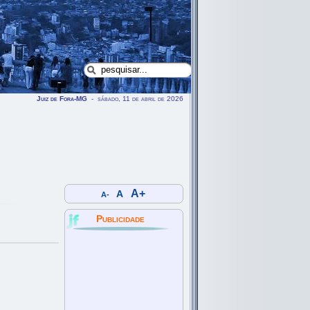
Juiz de Fora-MG
- sábado, 11 de abril de 2026
A+
A
A-
Publicidade