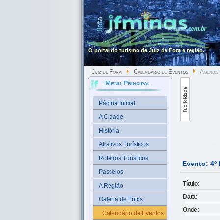
O portal do turismo de Juiz de Fora e região.
Juiz de Fora
Calendário de Eventos
Agenda C
Menu Principal
Página Inicial
A Cidade
História
Atrativos Turísticos
Roteiros Turísticos
Evento: 4º 
Passeios
Título:
A Região
Data:
Galeria de Fotos
Onde:
Calendário de Eventos