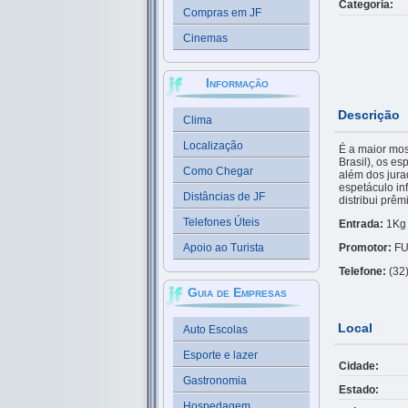
Categoria:
Compras em JF
Cinemas
Informação
Descrição
Clima
Localização
É a maior mos
Brasil), os e
Como Chegar
além dos jura
espetáculo inf
Distâncias de JF
distribui prêm
Telefones Úteis
Entrada:
1Kg 
Apoio ao Turista
Promotor:
FUN
Telefone:
(32
Guia de Empresas
Local
Auto Escolas
Esporte e lazer
Cidade:
Gastronomia
Estado:
Hospedagem