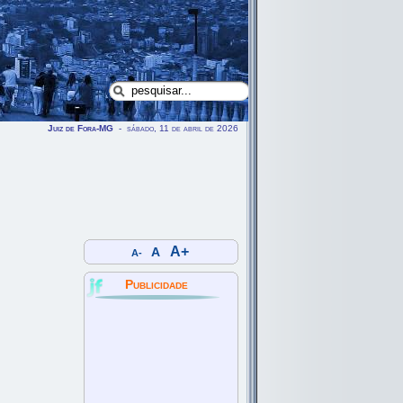
Juiz de Fora-MG
- sábado, 11 de abril de 2026
A+
A
A-
Publicidade