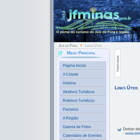
O portal do turismo de Juiz de Fora e região.
Juiz de Fora
Links Úteis
Menu Principal
Página Inicial
A Cidade
História
Links Úteis
Atrativos Turísticos
Roteiros Turísticos
Passeios
A Região
Galeria de Fotos
Detran de
-
www.det
Calendário de Eventos