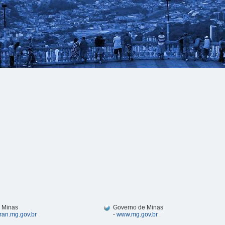
 Minas
Governo de Minas
ran.mg.gov.br
-
www.mg.gov.br