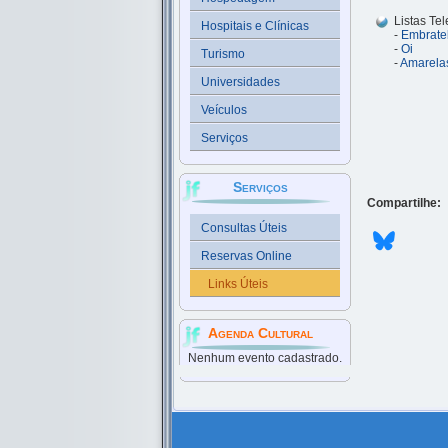
Listas Tel
Hospitais e Clínicas
-
Embrate
-
Oi
Turismo
-
Amarelas
Universidades
Veículos
Serviços
Serviços
Compartilhe:
Consultas Úteis
Reservas Online
Links Úteis
Agenda Cultural
Nenhum evento cadastrado.