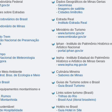
odoviária Federal
Dados Geográficos de Minas Gerias
.gov.br
-
Geominas
-
Imagens de satélite
es sobre Estradas
-
Cidades limítrofes
doviários do Brasil
Estrada Real
-
Instituto Estrada Real
doviário de Minas
Ministério do Turismo
-
www.turismo.gov.br
do Trem
-
www.embratur.gov.br
ão Nacional de Preservação
a
Iphan - Instituto do Patrimônio Histórico e
Artístico Nacional
-
portal.iphan.gov.br
empo
o Nacional de Meteorologia
Iepha -
Instituto Estadual do Patrimônio
gora
Histórico e Artístico de Minas Gerais
-
www.iepha.mg.gov.br
e Meio Ambiente
Culinária Mineira
Inst. Bras. de Ecologia e Meio
-
Sabores de Minas
 Brasil
Guias de Turismo sobre o Brasil
-
Guia Brasil Turismo
 equipamentos montanhismo e
Links sobre turismo (Brasil)
 & Rumos
-
Trilhas do Rio
 Montanhista
-
Brasil Azul (litoral brasileiro)
ustentável
Hotéis no Brasil
o de Hospitalidade
-
Guia Hotel in Site