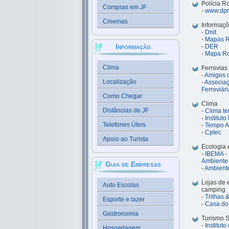
Polícia R
Compras em JF
-
www.dprf
Cinemas
Informaçõ
-
Dnit
-
Mapas Ro
Informação
-
DER
-
Mapa Ro
Clima
Ferrovias
-
Amigos 
Localização
-
Associaç
Ferroviári
Como Chegar
Clima
Distâncias de JF
-
Clima t
-
Institut
Telefones Úteis
-
Tempo A
-
Cptec
Apoio ao Turista
Ecologia 
-
IBEMA - 
Ambiente
Guia de Empresas
-
Ambiente
Lojas de
Auto Escolas
camping
-
Trilhas
Esporte e lazer
-
Casa do
Gastronomia
Turismo S
-
Institut
Hospedagem