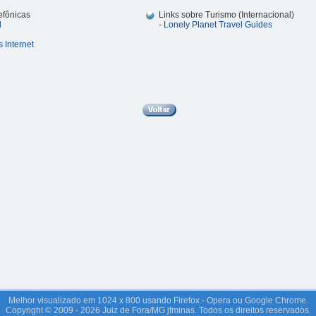
efônicas
Links sobre Turismo (Internacional)
l
-
Lonely Planet Travel Guides
 Internet
Melhor visualizado em 1024 x 800 usando Firefox - Opera ou Google Chrome.
Copyright © 2009 - 2026 Juiz de Fora/MG jfminas. Todos os direitos reservados.