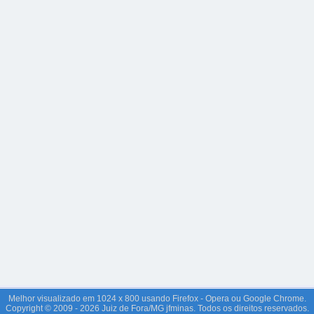
Melhor visualizado em 1024 x 800 usando Firefox - Opera ou Google Chrome.
Copyright © 2009 - 2026 Juiz de Fora/MG jfminas. Todos os direitos reservados.