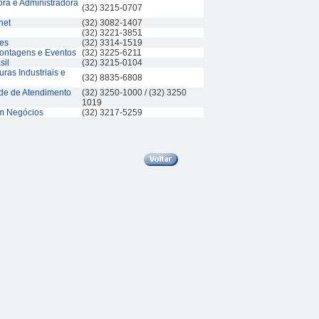
ora e Administradora
(32) 3215-0707
net
(32) 3082-1407
(32) 3221-3851
ões
(32) 3314-1519
ontagens e Eventos
(32) 3225-6211
sil
(32) 3215-0104
uras Industriais e
(32) 8835-6808
ade de Atendimento
(32) 3250-1000 / (32) 3250
1019
m Negócios
(32) 3217-5259