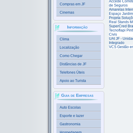
Accede Corret
Compras em JF
de Seguros
Amarelas Inter
Cinemas
Espaço Jardim
Projeta Soluç
Real Stands M
SuperCred Bra
Informação
Tecnoflapi Pint
Civis
UAI JF - Unid
Clima
Integrado
VCS Gestão e
Localização
Como Chegar
Distâncias de JF
Telefones Úteis
Apoio ao Turista
Guia de Empresas
Auto Escolas
Esporte e lazer
Gastronomia
Hospedagem