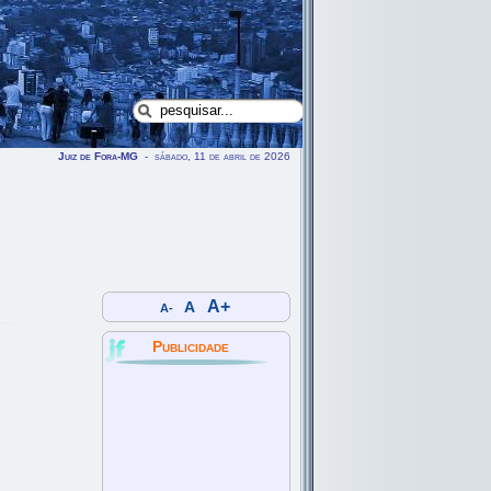
Juiz de Fora-MG
- sábado, 11 de abril de 2026
A+
A
A-
Publicidade