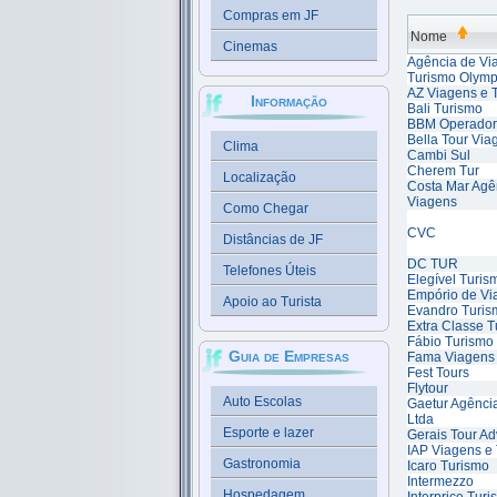
Compras em JF
Nome
Cinemas
Agência de Vi
Turismo Olymp
AZ Viagens e 
Informação
Bali Turismo
BBM Operador
Bella Tour Via
Clima
Cambi Sul
Cherem Tur
Localização
Costa Mar Agê
Viagens
Como Chegar
CVC
Distâncias de JF
DC TUR
Telefones Úteis
Elegível Turis
Empório de Vi
Apoio ao Turista
Evandro Turis
Extra Classe 
Fábio Turismo
Guia de Empresas
Fama Viagens
Fest Tours
Flytour
Auto Escolas
Gaetur Agênci
Ltda
Esporte e lazer
Gerais Tour Ad
IAP Viagens e
Gastronomia
Icaro Turismo
Intermezzo
Hospedagem