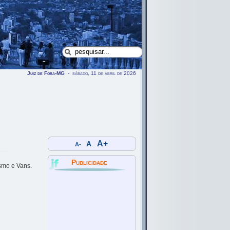
Juiz de Fora-MG
- sábado, 11 de abril de 2026
A+
A
A-
Publicidade
smo e Vans.