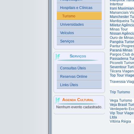
Interprice Tur
Intertour
Hospitais e Clínicas
Irani Maximia
Mananciais V
Turismo
Manchester Tu
Mantiqueira T
Universidades
Miletur Agênc
Minas Tour
Veículos
Nissan Agênci
Ouro de Minas
Serviços
Pangéia Turis
Pantur Progre
Paraná Minas 
Pargos Club do
Serviços
Passadena Tu
Picorelli Turis
Seventour Tur
Consultas Úteis
Técera Viagen
Top Tour Viag
Reservas Online
Travessia Via
Links Úteis
Trip Turismo
Agenda Cultural
Vega Turismo
Veja Brasil Tu
Nenhum evento cadastrado.
Verdeperto Ec
Vip Tour Viage
Ltda
Vitória Régia