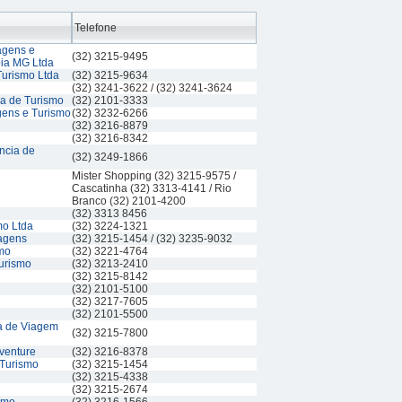
Telefone
agens e
(32) 3215-9495
ia MG Ltda
Turismo Ltda
(32) 3215-9634
(32) 3241-3622 / (32) 3241-3624
a de Turismo
(32) 2101-3333
gens e Turismo
(32) 3232-6266
(32) 3216-8879
(32) 3216-8342
ncia de
(32) 3249-1866
Mister Shopping (32) 3215-9575 /
Cascatinha (32) 3313-4141 / Rio
Branco (32) 2101-4200
(32) 3313 8456
mo Ltda
(32) 3224-1321
agens
(32) 3215-1454 / (32) 3235-9032
mo
(32) 3221-4764
Turismo
(32) 3213-2410
(32) 3215-8142
(32) 2101-5100
(32) 3217-7605
(32) 2101-5500
a de Viagem
(32) 3215-7800
venture
(32) 3216-8378
 Turismo
(32) 3215-1454
(32) 3215-4338
(32) 3215-2674