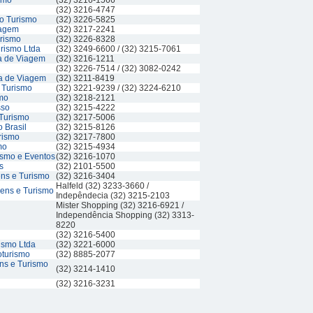
ismo
(32) 3216-1566
(32) 3216-4747
no Turismo
(32) 3226-5825
iagem
(32) 3217-2241
rismo
(32) 3226-8328
urismo Ltda
(32) 3249-6600 / (32) 3215-7061
ia de Viagem
(32) 3216-1211
(32) 3226-7514 / (32) 3082-0242
a de Viagem
(32) 3211-8419
 Turismo
(32) 3221-9239 / (32) 3224-6210
mo
(32) 3218-2121
sso
(32) 3215-4222
Turismo
(32) 3217-5006
 Brasil
(32) 3215-8126
rismo
(32) 3217-7800
mo
(32) 3215-4934
ismo e Eventos
(32) 3216-1070
s
(32) 2101-5500
ens e Turismo
(32) 3216-3404
Halfeld (32) 3233-3660 /
gens e Turismo
Indepêndecia (32) 3215-2103
Mister Shopping (32) 3216-6921 /
Independência Shopping (32) 3313-
8220
(32) 3216-5400
rismo Ltda
(32) 3221-6000
oturismo
(32) 8885-2077
ns e Turismo
(32) 3214-1410
(32) 3216-3231