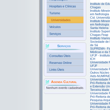
Instituto de E
Hospitais e Clínicas
Chagas
Instituto Mine
Turismo
em Nefrologia
Cid. Universitá
Universidades
Instituto Mine
em Nefrologia
Veículos
Santa Helena
Instituto Supe
Serviços
Chagas Feap
Instituto Viann
Sociedade de 
de Sá
Serviços
SUPREMA - Fa
Médicas e da 
UFJF - Institu
Consultas Úteis
ICH
Universidade F
Reservas Online
UFJF
Universidade F
Links Úteis
Outros Núcleo 
Aids-NUMPAI
Universidade F
Agenda Cultural
Pró-Reitoria d
e Extensão Un
Nenhum evento cadastrado.
Terceira Idade
Universidade F
Pró-Reitoria 
Pesquisa Arqui
Universidade F
Pró-Reitoria 