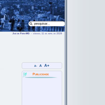
Juiz de Fora-MG
- sábado, 11 de abril de 2026
A+
A
A-
Publicidade