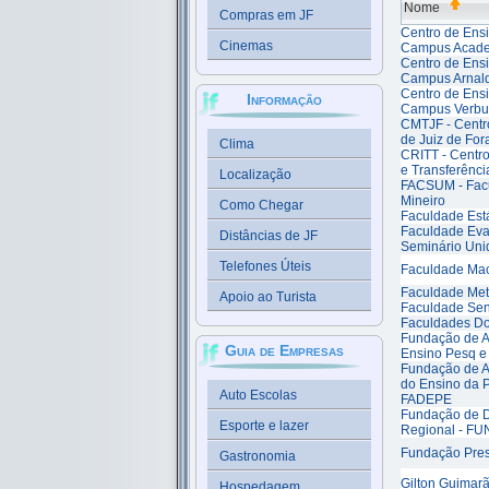
Nome
Compras em JF
Centro de Ensi
Cinemas
Campus Acade
Centro de Ensi
Campus Arnal
Centro de Ensi
Informação
Campus Verbu
CMTJF - Centro
de Juiz de For
Clima
CRITT - Centr
e Transferênci
Localização
FACSUM - Fac
Mineiro
Como Chegar
Faculdade Est
Faculdade Eva
Distâncias de JF
Seminário Uni
Telefones Úteis
Faculdade Ma
Faculdade Met
Apoio ao Turista
Faculdade Sen
Faculdades Do
Fundação de A
Guia de Empresas
Ensino Pesq e
Fundação de A
do Ensino da 
Auto Escolas
FADEPE
Fundação de 
Esporte e lazer
Regional - F
Fundação Pres
Gastronomia
Gilton Guimar
Hospedagem