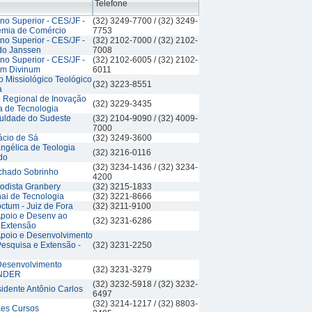
Telefone
no Superior - CES/JF -
(32) 3249-7700 / (32) 3249-
mia de Comércio
7753
no Superior - CES/JF -
(32) 2102-7000 / (32) 2102-
do Janssen
7008
no Superior - CES/JF -
(32) 2102-6005 / (32) 2102-
m Divinum
6011
 Missiológico Teológico
(32) 3223-8551
a
o Regional de Inovação
(32) 3229-3435
a de Tecnologia
uldade do Sudeste
(32) 2104-9090 / (32) 4009-
7000
ácio de Sá
(32) 3249-3600
ngélica de Teologia
(32) 3216-0116
do
(32) 3234-1436 / (32) 3234-
chado Sobrinho
4200
odista Granbery
(32) 3215-1833
ai de Tecnologia
(32) 3221-8666
ctum - Juiz de Fora
(32) 3211-9100
poio e Desenv ao
(32) 3231-6286
 Extensão
poio e Desenvolvimento
Pesquisa e Extensão -
(32) 3231-2250
Desenvolvimento
(32) 3231-3279
UNDER
(32) 3232-5918 / (32) 3232-
idente Antônio Carlos
6497
(32) 3214-1217 / (32) 8803-
ães Cursos