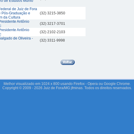
ro de Estudos Murilo
ederal de Juiz de Fora
de Pós-Graduação e
(32) 3215-3850
m da Cultura
residente Antônio
(32) 3217-3701
c
residente Antônio
(32) 2102-2103
c
algado de Oliveira -
(32) 3311-9998
Melhor visualizado em 1024 x 800 usando Firefox - Opera ou Google Chrome.
Copyright © 2009 - 2026 Juiz de Fora/MG jfminas. Todos os direitos reservados.