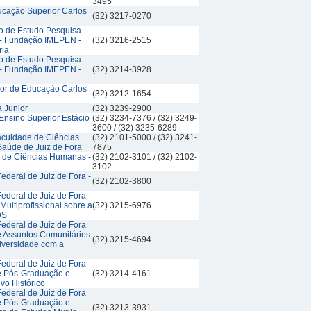
3495
ducação Superior Carlos
(32) 3217-0270
iro de Estudo Pesquisa
 - Fundação IMEPEN -
(32) 3216-2515
ria
iro de Estudo Pesquisa
 - Fundação IMEPEN -
(32) 3214-3928
rior de Educação Carlos
(32) 3212-1654
a Junior
(32) 3239-2900
Ensino Superior Estácio
(32) 3234-7376 / (32) 3249-
3600 / (32) 3235-6289
culdade de Ciências
(32) 2101-5000 / (32) 3241-
Saúde de Juiz de Fora
7875
to de Ciências Humanas -
(32) 2102-3101 / (32) 2102-
3102
ederal de Juiz de Fora -
(32) 2102-3800
ederal de Juiz de Fora
Multiprofissional sobre a
(32) 3215-6976
DS
ederal de Juiz de Fora
e Assuntos Comunitários
(32) 3215-4694
iversidade com a
ederal de Juiz de Fora
de Pós-Graduação e
(32) 3214-4161
vo Histórico
ederal de Juiz de Fora
de Pós-Graduação e
(32) 3213-3931