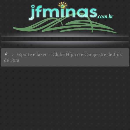
Esporte e lazer
Clube Hípico e Campestre de Juiz
de Fora