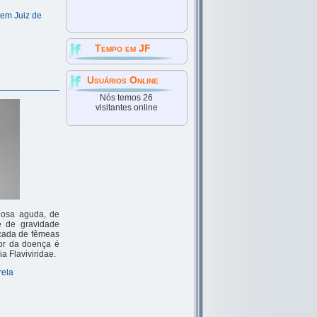
 em Juiz de
Tempo em JF
a
Usuários Online
Nós temos 26
visitantes online
iosa aguda, de
e de gravidade
icada de fêmeas
dor da doença é
a Flaviviridae.
rela