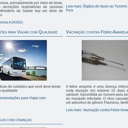
ssoa, principalmente por meio de tosse,
Leia mais: Órgãos de Apoio ao Turismo
e secreções respiratórias de pessoas
Fora
 Ministério da Saúde traz um série de
s.
luenza A (H1N1)
es para Viajar com Qualidade
Vacinação contra Febre Amarel
dicas de cuidados que você deve tomar
A febre amarela é uma doença infecc
m qualidade:
curta duração (no máximo 10 dias) 
variável, transmitida ao homem pela p
comendações para Viajar com
do mosquito infectado. O vírus causa
um arbovírus do gênero Flavivirus, famíli
Leia mais: Vacinação contra Febre Ama
gas com crianças