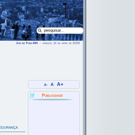
Juiz de Fora-MG
- sábado, 11 de abril de 2026
A+
A
A-
Publicidade
segurança