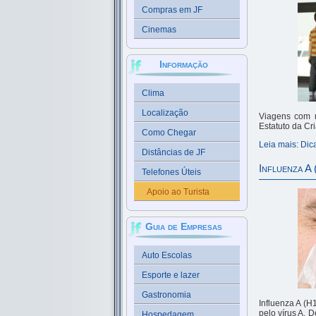
Compras em JF
Cinemas
Informação
Clima
Localização
Viagens com 
Estatuto da Cr
Como Chegar
Leia mais: Dic
Distâncias de JF
Influenza A
Telefones Úteis
Apoio ao Turista
Guia de Empresas
Auto Escolas
Esporte e lazer
Gastronomia
Influenza A (H
pelo vírus A. 
Hospedagem