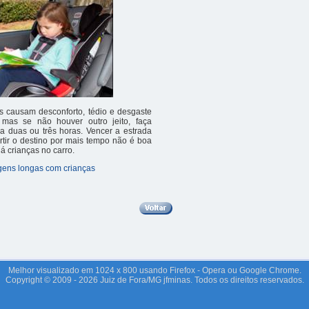
s causam desconforto, tédio e desgaste
 mas se não houver outro jeito, faça
a duas ou três horas. Vencer a estrada
rtir o destino por mais tempo não é boa
á crianças no carro.
gens longas com crianças
Melhor visualizado em 1024 x 800 usando Firefox - Opera ou Google Chrome.
Copyright © 2009 - 2026 Juiz de Fora/MG jfminas. Todos os direitos reservados.