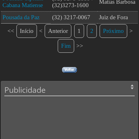
Matias Barbosa
Cabana Matiense
(32)3273-1600
Pousada da Paz
(32) 3217-0067
Juiz de Fora
<<
Início
<
Anterior
1
2
Próximo
>
Fim
>>
Publicidade