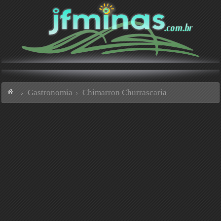
Gastronomia
Chimarron Churrascaria