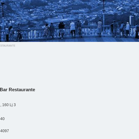
staurante
Bar Restaurante
, 160 Lj 3
040
-4097