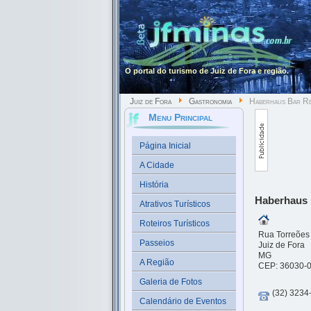
O portal do turismo de Juiz de Fora e região.
Juiz de Fora
Gastronomia
Haberhaus Bar Re
Menu Principal
Página Inicial
A Cidade
História
Haberhaus 
Atrativos Turísticos
Roteiros Turísticos
Rua Torreões 
Passeios
Juiz de Fora
MG
A Região
CEP: 36030-
Galeria de Fotos
(32) 3234
Calendário de Eventos