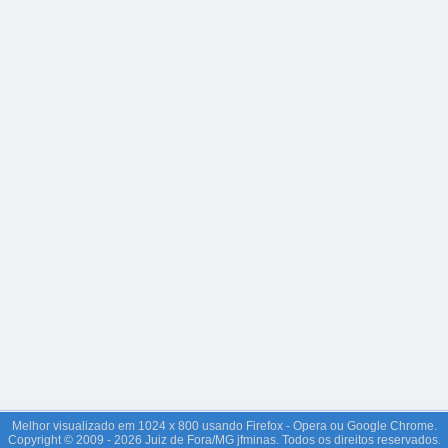
Melhor visualizado em 1024 x 800 usando Firefox - Opera ou Google Chrome.
Copyright © 2009 - 2026 Juiz de Fora/MG jfminas. Todos os direitos reservados.