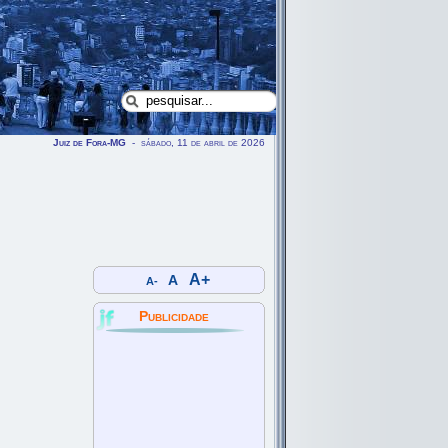
Juiz de Fora-MG
- sábado, 11 de abril de 2026
A+
A
A-
Publicidade