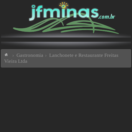
Gastronomia
Lanchonete e Restaurante Freitas
Vieira Ltda