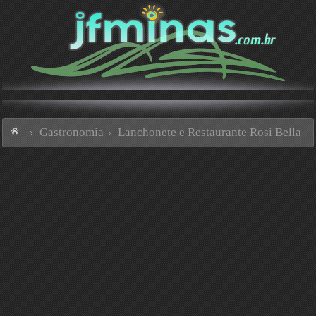
Gastronomia
Lanchonete e Restaurante Rosi Bella