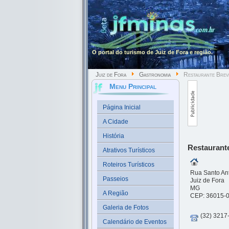
O portal do turismo de Juiz de Fora e região.
Juiz de Fora
Gastronomia
Restaurante Brevit
Menu Principal
Página Inicial
A Cidade
História
Restaurante
Atrativos Turísticos
Roteiros Turísticos
Rua Santo Ant
Passeios
Juiz de Fora
MG
A Região
CEP: 36015-
Galeria de Fotos
(32) 3217
Calendário de Eventos