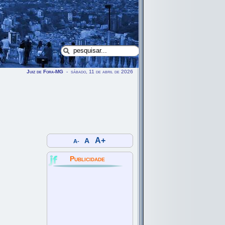
Juiz de Fora-MG
- sábado, 11 de abril de 2026
A+
A
A-
Publicidade