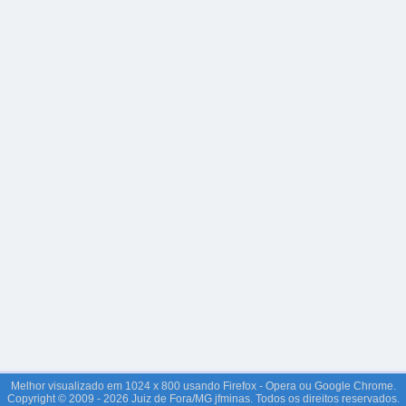
Melhor visualizado em 1024 x 800 usando Firefox - Opera ou Google Chrome.
Copyright © 2009 - 2026 Juiz de Fora/MG jfminas. Todos os direitos reservados.