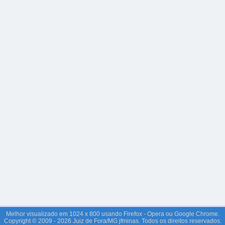
Melhor visualizado em 1024 x 800 usando Firefox - Opera ou Google Chrome.
Copyright © 2009 - 2026 Juiz de Fora/MG jfminas. Todos os direitos reservados.