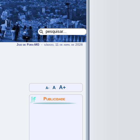
Juiz de Fora-MG
- sábado, 11 de abril de 2026
A+
A
A-
Publicidade