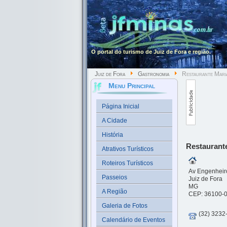
O portal do turismo de Juiz de Fora e região.
Juiz de Fora
Gastronomia
Restaurante Mari
Menu Principal
Página Inicial
A Cidade
História
Restaurant
Atrativos Turísticos
Roteiros Turísticos
Av Engenheir
Passeios
Juiz de Fora
MG
A Região
CEP: 36100-
Galeria de Fotos
(32) 3232
Calendário de Eventos