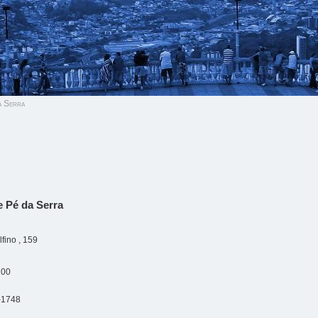
a Serra
e Pé da Serra
fino , 159
200
-1748