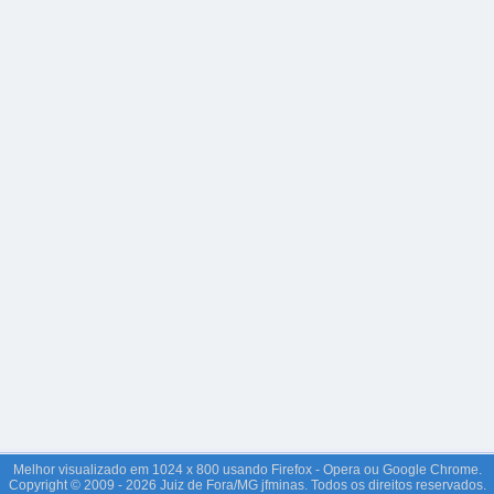
Melhor visualizado em 1024 x 800 usando Firefox - Opera ou Google Chrome.
Copyright © 2009 - 2026 Juiz de Fora/MG jfminas. Todos os direitos reservados.