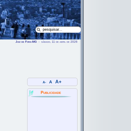
Juiz de Fora-MG
- sábado, 11 de abril de 2026
A+
A
A-
Publicidade