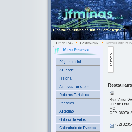
O portal do turismo de Juiz de Fora e região.
Juiz de Fora
Gastronomia
Restaurante Pé d
Menu Principal
Página Inicial
A Cidade
História
Restaurant
Atrativos Turísticos
Roteiros Turísticos
Rua Major Del
Passeios
Juiz de Fora
MG
A Região
CEP: 36070-
Galeria de Fotos
(32) 3235
Calendário de Eventos