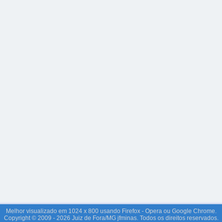
Melhor visualizado em 1024 x 800 usando Firefox - Opera ou Google Chrome.
Copyright © 2009 - 2026 Juiz de Fora/MG jfminas. Todos os direitos reservados.