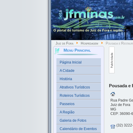
O portal do turismo de Juiz de Fora e região.
Juiz de Fora
Hospedagem
Pousada e Restaur
Menu Principal
Página Inicial
A Cidade
História
Pousada e 
Atrativos Turísticos
Roteiros Turísticos
Rua Padre Gab
Passeios
Juiz de Fora
MG
A Região
CEP: 36090-
Galeria de Fotos
(32) 3222
Calendário de Eventos