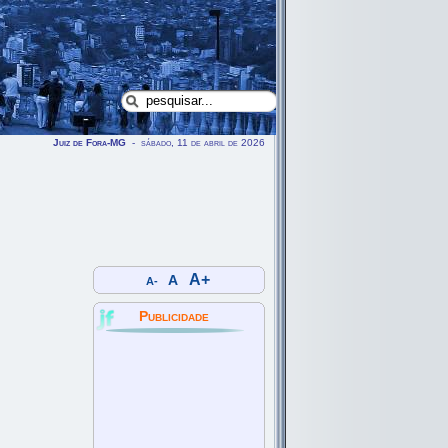
Juiz de Fora-MG
- sábado, 11 de abril de 2026
A+
A
A-
Publicidade