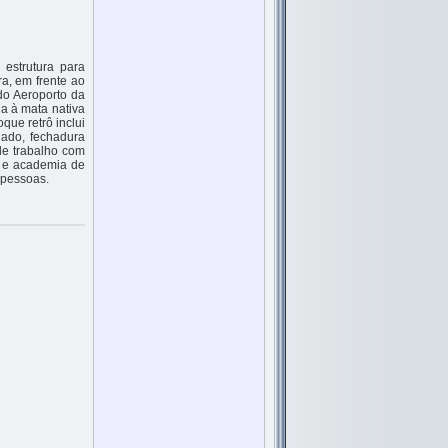
estrutura para
a, em frente ao
do Aeroporto da
a à mata nativa
ue retrô inclui
nado, fechadura
de trabalho com
os e academia de
 pessoas.