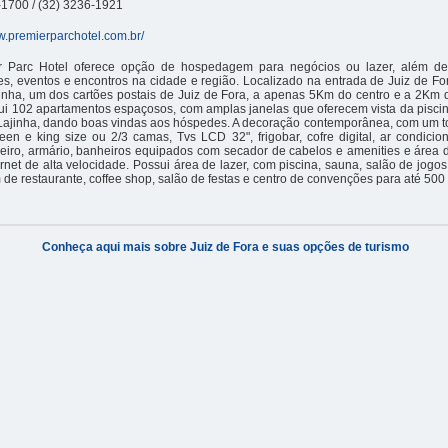
-1700 / (32) 3236-1921
w.premierparchotel.com.br/
 Parc Hotel oferece opção de hospedagem para negócios ou lazer, além de 
s, eventos e encontros na cidade e região. Localizado na entrada de Juiz de For
inha, um dos cartões postais de Juiz de Fora, a apenas 5Km do centro e a 2Km 
ui 102 apartamentos espaçosos, com amplas janelas que oferecem vista da piscin
Lajinha, dando boas vindas aos hóspedes. A decoração contemporânea, com um toq
en e king size ou 2/3 camas, Tvs LCD 32", frigobar, cofre digital, ar condicio
leiro, armário, banheiros equipados com secador de cabelos e amenities e área 
rnet de alta velocidade. Possui área de lazer, com piscina, sauna, salão de jog
m de restaurante, coffee shop, salão de festas e centro de convenções para até 500
Conheça aqui mais sobre Juiz de Fora e suas opções de turismo