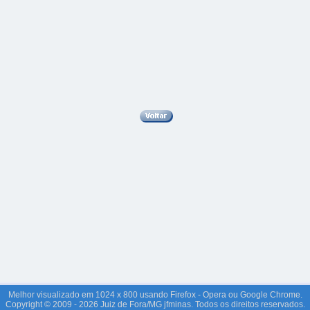
Melhor visualizado em 1024 x 800 usando Firefox - Opera ou Google Chrome.
Copyright © 2009 - 2026 Juiz de Fora/MG jfminas. Todos os direitos reservados.