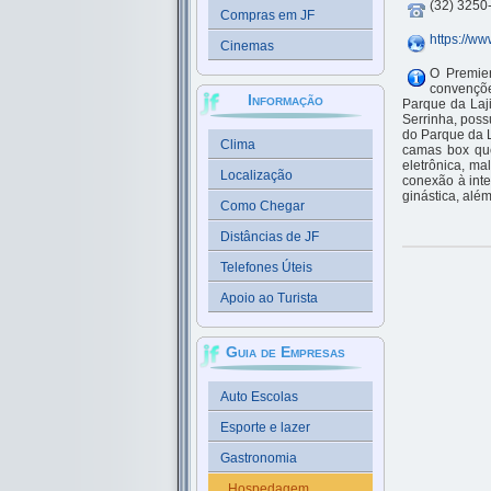
(32) 3250
Compras em JF
https://ww
Cinemas
O Premier
convençõe
Informação
Parque da Laj
Serrinha, poss
do Parque da 
Clima
camas box que
eletrônica, ma
Localização
conexão à inte
ginástica, alé
Como Chegar
Distâncias de JF
Telefones Úteis
Apoio ao Turista
Guia de Empresas
Auto Escolas
Esporte e lazer
Gastronomia
Hospedagem