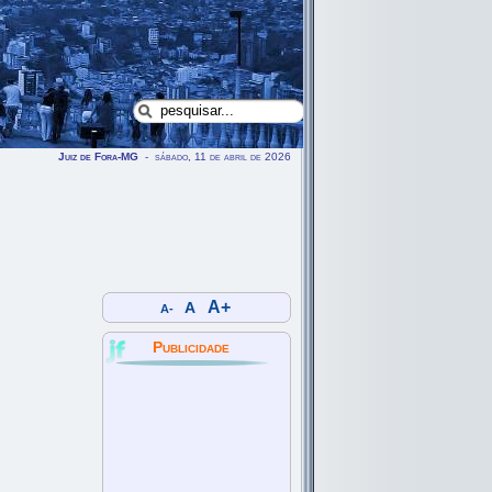
Juiz de Fora-MG
- sábado, 11 de abril de 2026
A+
A
A-
Publicidade