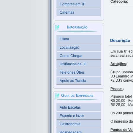
Categoria:
Compras em JF
Cinemas
Informação
Clima
Descrição
Localização
Em sua 8ª edi
será realizad
Como Chegar
Atrações
:
Distâncias de JF
Grupo Bombo
Telefones Úteis
DJ Leandro 
+2 DJ's conv
Apoio ao Turista
Preços
:
Guia de Empresas
Primeiro lote!
R$ 20,00 - Fe
R$ 25,00 - Ma
Auto Escolas
Os 200 primei
Esporte e lazer
O ingresso da
Gastronomia
Pontos de Ve
Hospedagem