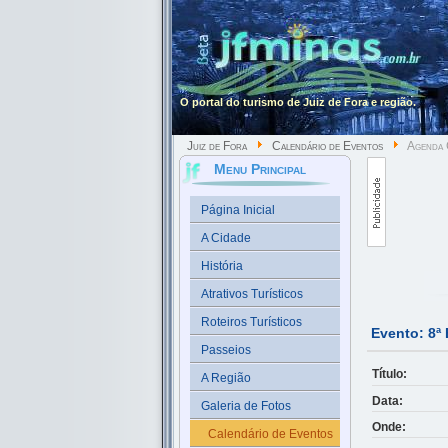
O portal do turismo de Juiz de Fora e região.
Juiz de Fora
Calendário de Eventos
Agenda C
Menu Principal
Página Inicial
A Cidade
História
Atrativos Turísticos
Roteiros Turísticos
Evento: 8ª
Passeios
Título:
A Região
Data:
Galeria de Fotos
Onde:
Calendário de Eventos