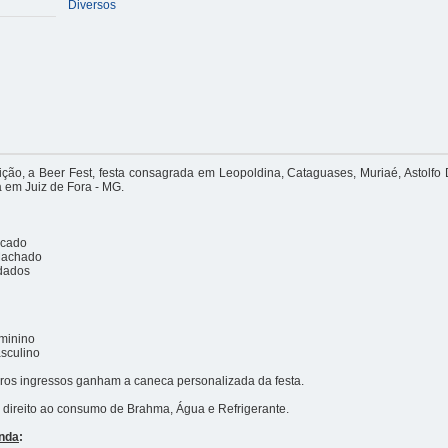
Diversos
ção, a Beer Fest, festa consagrada em Leopoldina, Cataguases, Muriaé, Astolfo 
a em Juiz de Fora - MG.
cado
Machado
idados
minino
sculino
ros ingressos ganham a caneca personalizada da festa.
 direito ao consumo de Brahma, Água e Refrigerante.
nda
: