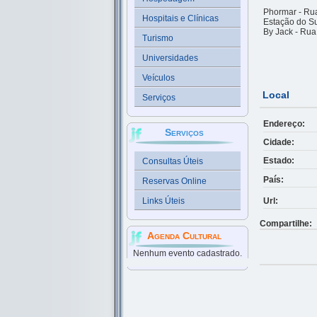
Phormar - Rua
Hospitais e Clínicas
Estação do Su
By Jack - Rua
Turismo
Universidades
Veículos
Local
Serviços
Endereço:
Serviços
Cidade:
Estado:
Consultas Úteis
País:
Reservas Online
Url:
Links Úteis
Compartilhe:
Agenda Cultural
Nenhum evento cadastrado.