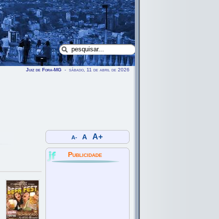
Juiz de Fora-MG
- sábado, 11 de abril de 2026
A+
A
A-
Publicidade