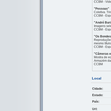
CCBM - Vide
"Pessoas"
Coletiva. Tr
CCBM - Espaç
"André Buri
Imagens sele
CCBM - Espaç
"Os Bondes 
Reproduções 
mesmo título
CCBM - Espaç
"Câmeras e 
Mostra de eq
Armazém da 
CCBM
Local
Cidade:
Estado:
País:
Url: