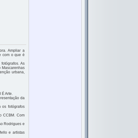
ora. Ampliar a
 e com o que é
 fotógrafos. As
do Mascarenhas
venção urbana,
 É Arte.
apresentação da
os fotógrafos
 do CCBM. Com
so Rodrigues e
llo e artistas