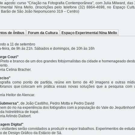
de agosto: curso "Criação na Fotografia Contemporânea", com Julia Milward, das
imental Nina Mello. (Inscrições pelo telefone (32) 8864-4698, no Espaço Cultu
a Barão de São João Nepomuceno 319 – Centro)
ntos de ônibus
Forum da Cultura
Espaço Experimental Nina Mello
osto a 11 de setembro
a-feira, de 9h às 21h. Sábados e domingos, de 10h às 16h
orge Couri"
Preto e branco de um dos grandes fotojornalistas da cidade e homenageado desta
ento.
ria Celina Bracher.
reciso"
ografia como ponto de partida, reúne em torno de 40 imagens e outras míd
iz-foranos que colocam em prática essas novas soluções que a pesquisa com a
ia Heitor de Alencar.
Submersa"
, de João Castilho, Pedro Motta e Pedro David
mem do rio na experiência dos fotógrafos com a população do Vale do Jequitinhon
da hidrelétrica de Irapé.
ia Arlindo Daibert.
magem Digital"
Os visitantes serão convidados a produzir e expor trabalhos. Experimentos de estud
 de Design Gráfico da Estácio de Sá.