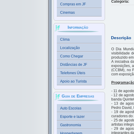
Categoria:
Compras em JF
Cinemas
Informação
Descrição
Clima
Localização
O Dia Mundia
visibilidade 
Como Chegar
produzido em 
A iniciativa 
Distâncias de JF
exposições, a
(CCBM), no F
Telefones Úteis
com exposição
Apoio ao Turista
Programaçã
- 11 de agost
- 12 de agost
Guia de Empresas
banda Quintet
- 13 de agos
Pedro David, 
Auto Escolas
- 19 de agos
curadores do 
Esporte e lazer
- 25 de agos
artistas inte
Gastronomia
- 29 de agos
integrantes d
Hospedagem