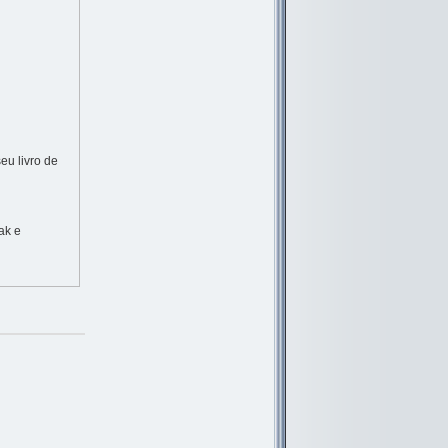
eu livro de
ak e