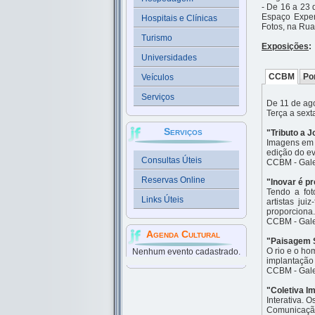
- De 16 a 23 
Espaço Exper
Hospitais e Clínicas
Fotos, na Ru
Turismo
Exposições
:
Universidades
CCBM
Po
Veículos
Serviços
De 11 de ag
Terça a sext
Serviços
"Tributo a J
Imagens em 
edição do ev
Consultas Úteis
CCBM - Gale
Reservas Online
"Inovar é p
Tendo a fot
Links Úteis
artistas ju
proporciona.
CCBM - Galer
Agenda Cultural
"Paisagem 
O rio e o ho
Nenhum evento cadastrado.
implantação 
CCBM - Galer
"Coletiva I
Interativa. 
Comunicação