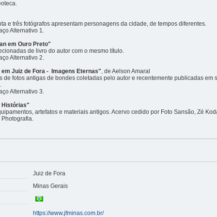
oteca.
inta e três fotógrafos apresentam personagens da cidade, de tempos diferentes.
o Alternativo 1.
an em Ouro Preto"
cionadas de livro do autor com o mesmo título.
o Alternativo 2.
em Juiz de Fora - Imagens Eternas"
, de Aelson Amaral
de fotos antigas de bondes coletadas pelo autor e recentemente publicadas em s
.
o Alternativo 3.
Histórias"
uipamentos, artefatos e materiais antigos. Acervo cedido por Foto Sansão, Zé Kod
Photografia.
Juiz de Fora
Minas Gerais
https://www.jfminas.com.br/