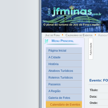
O portal do turismo de Juiz de Fora e região.
Juiz de Fora
Calendário de Eventos
Agenda 
Menu Principal
Página Inicial
A Cidade
História
Atrativos Turísticos
Roteiros Turísticos
Evento: F
Passeios
Título:
A Região
Data:
Galeria de Fotos
Onde:
Calendário de Eventos