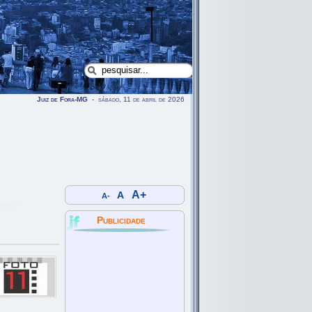
Juiz de Fora-MG
- sábado, 11 de abril de 2026
A+
A
A-
Publicidade