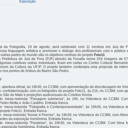
Exposição
l da Fotografia, 19 de agosto, será celebrado com 11 mostras em Juiz de F
dessa linguagem artística e promover o diálogo dos profissionais com o público
outras partes do mundo são os objetivos centrais do projeto
Foto11
.
da Prefeitura de Juiz de Fora (PJF) através da Funalfa reúne 254 imagens de 57
lgumas coletivas outras individuais, ficam em cartaz no Centro Cultural Bernar
orum da Cultura da UFJF. O projeto também contempla uma proposta de inter
 nos pontos de ônibus do Bairro São Pedro.
o
:
o: abertura oficial, às 19h30, no CCBM, com apresentação de discotecagem do Vinil
o: confraternização com os fotógrafos do projeto Foto11, às 21h, no CCBM, com 
o São do Mato e projeções audiovisuais do Coletivo Kinóia.
to: mesa-redonda "Paisagem submersa", às 16h, na Videoteca do CCBM. Com 
Pedro Motta e João Castilho. Entrada franca.
to: mesa-redonda "Fotografia e Contemporaneidade", às 19h30, na Videoteca
projeto Foto11. Entrada franca.
to: mesa-redonda "Inovar é Preciso", às 19h30, na Videoteca do CCBM, com Afon
grantes da exposição homônima. Entrada franca.
to: mesa-redonda "Paralelas", às 19h30, na Videoteca do CCBM. Com Nina Me
a exposição homônima. Entrada franca.