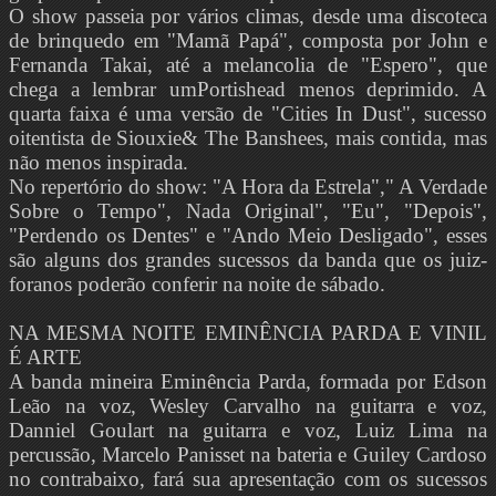
O show passeia por vários climas, desde uma discoteca
de brinquedo em "Mamã Papá", composta por John e
Fernanda Takai, até a melancolia de "Espero", que
chega a lembrar umPortishead menos deprimido. A
quarta faixa é uma versão de "Cities In Dust", sucesso
oitentista de Siouxie& The Banshees, mais contida, mas
não menos inspirada.
No repertório do show: "A Hora da Estrela"," A Verdade
Sobre o Tempo", Nada Original", "Eu", "Depois",
"Perdendo os Dentes" e "Ando Meio Desligado", esses
são alguns dos grandes sucessos da banda que os juiz-
foranos poderão conferir na noite de sábado.
NA MESMA NOITE EMINÊNCIA PARDA E VINIL
É ARTE
A banda mineira Eminência Parda, formada por Edson
Leão na voz, Wesley Carvalho na guitarra e voz,
Danniel Goulart na guitarra e voz, Luiz Lima na
percussão, Marcelo Panisset na bateria e Guiley Cardoso
no contrabaixo, fará sua apresentação com os sucessos