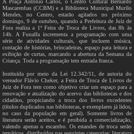
A Praça Antônio Carlos, o Centro Cultural Bernardo
Mascarenhas (CCBM) e a Biblioteca Municipal Murilo
Mendes, no Centro, estarão agitados no próximo
domingo, 9 de outubro, quando a Prefeitura de Juiz de
Fora realiza a 1ª Feira de Troca de Livros, das 8h às
14h. A Funalfa incrementa a programação com uma
série de atividades culturais, que incluem música,
contação de histórias, brincadeiras, espaço para leitura e
exibição de curtas, marcando a abertura da Semana da
Criança. Toda a programação tem entrada franca.
Instituída por meio da Lei 12.342/11, de autoria do
vereador Flávio Cheker, a Feira de Troca de Livros de
Juiz de Fora tem como objetivo criar um espaço para a
renovação e atualização do acervo das bibliotecas e dos
cidadãos, propiciando a troca dos livros excedentes
(títulos duplicados nas bibliotecas, e exemplares já lidos,
no caso da população em geral). Somente livros de
literatura serão aceitos, e é proibida a comercialização,
valendo apenas o escambo. Os estandes de troca serão
temáticos, distribuídos nas seguintes categorias: literatura