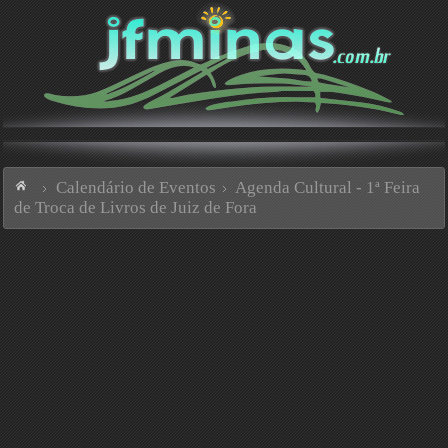
Calendário de Eventos
Agenda Cultural - 1ª Feira
de Troca de Livros de Juiz de Fora