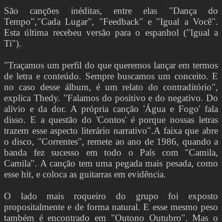
São canções inéditas, entre elas "Dança do
Tempo","Cada Lugar", "Feedback" e "Igual a Você".
Esta última recebeu versão para o espanhol ("Igual a
Ti").
"Traçamos um perfil do que queremos lançar em termos
de letra e conteúdo. Sempre buscamos um conceito. E
no caso desse álbum, é um relato do contraditório",
explica Thedy. "Falamos do positivo e do negativo. Do
alívio e da dor. A própria canção 'Água e Fogo' fala
disso. E a questão do 'Contos' é porque nossas letras
trazem esse aspecto literário narrativo".A faixa que abre
o disco, "Correntes", remete ao ano de 1986, quando a
banda fez sucesso em todo o País com "Camila,
Camila". A canção tem uma pegada mais pesada, como
esse hit, e coloca as guitarras em evidência.
O lado mais roqueiro do grupo foi exposto
propositalmente e de forma natural. E esse mesmo peso
também é encontrado em "Outono Outubro". Mas o