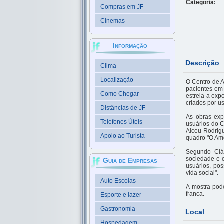
Categoria:
Compras em JF
Cinemas
Informação
Descrição
Clima
Localização
O Centro de 
pacientes em 
Como Chegar
estreia a exp
criados por us
Distâncias de JF
As obras expo
Telefones Úteis
usuários do C
Alceu Rodrigu
Apoio ao Turista
quadro "O Am
Segundo Cláu
sociedade e o
Guia de Empresas
usuários, pos
vida social".
Auto Escolas
A mostra pod
franca.
Esporte e lazer
Gastronomia
Local
Hospedagem