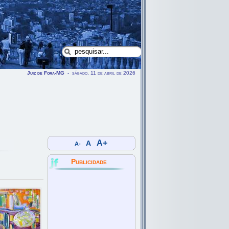
Juiz de Fora-MG
- sábado, 11 de abril de 2026
A+
A
A-
Publicidade