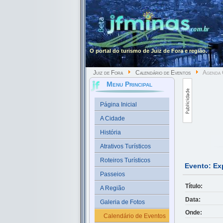
O portal do turismo de Juiz de Fora e região.
Juiz de Fora
Calendário de Eventos
Agenda C
Menu Principal
Página Inicial
A Cidade
História
Atrativos Turísticos
Roteiros Turísticos
Evento: Ex
Passeios
Título:
A Região
Data:
Galeria de Fotos
Onde:
Calendário de Eventos