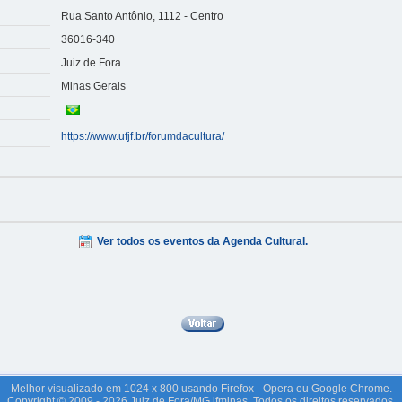
Rua Santo Antônio, 1112 - Centro
36016-340
Juiz de Fora
Minas Gerais
https://www.ufjf.br/forumdacultura/
Ver todos os eventos da Agenda Cultural.
Melhor visualizado em 1024 x 800 usando Firefox - Opera ou Google Chrome.
Copyright © 2009 - 2026 Juiz de Fora/MG jfminas. Todos os direitos reservados.