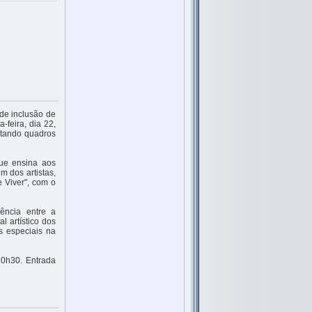
de inclusão de
-feira, dia 22,
ntando quadros
que ensina aos
m dos artistas,
 Viver", com o
ência entre a
l artístico dos
s especiais na
20h30. Entrada