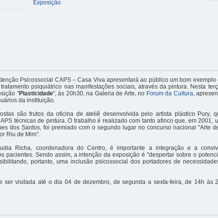
Exposição
Atenção Psicossocial CAPS – Casa Viva apresentará ao público um bom exemplo 
tratamento psiquiátrico nas manifestações sociais, através da pintura. Nesta terça
osição "
Plasticidade
", às 20h30, na Galeria de Arte, no
Forum da Cultura
, aprese
uários da instituição.
stas são frutos da oficina de ateliê desenvolvida pelo artista plástico Pury, 
APS técnicas de pintura. O trabalho é realizado com tanto afinco que, em 2001, u
es dos Santos, foi premiado com o segundo lugar no concurso nacional "Arte de
or Riu de Mim".
dia Richa, coordenadora do Centro, é importante a integração e a conviv
s pacientes. Sendo assim, a intenção da exposição é "despertar sobre o potencia
sibilitando, portanto, uma inclusão psicossocial dos portadores de necessidade
e ser visitada até o dia 04 de dezembro, de segunda a sexta-feira, de 14h às 