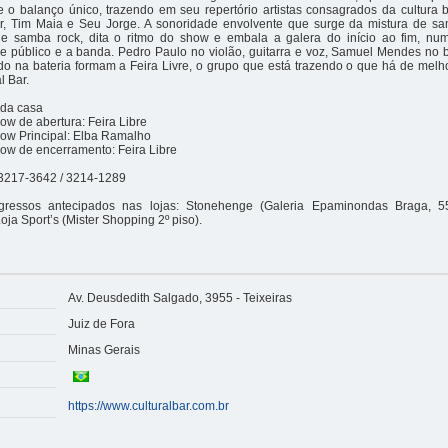
e o balanço único, trazendo em seu repertório artistas consagrados da cultura 
r, Tim Maia e Seu Jorge. A sonoridade envolvente que surge da mistura de sa
 e samba rock, dita o ritmo do show e embala a galera do início ao fim, n
re público e a banda. Pedro Paulo no violão, guitarra e voz, Samuel Mendes no 
o na bateria formam a Feira Livre, o grupo que está trazendo o que há de melh
l Bar.
 da casa
w de abertura: Feira Libre
ow Principal: Elba Ramalho
ow de encerramento: Feira Libre
 3217-3642 / 3214-1289
gressos antecipados nas lojas: Stonehenge (Galeria Epaminondas Braga, 5
oja Sport’s (Mister Shopping 2º piso).
Av. Deusdedith Salgado, 3955 - Teixeiras
Juiz de Fora
Minas Gerais
https://www.culturalbar.com.br