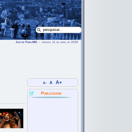
Juiz de Fora-MG
- sábado, 11 de abril de 2026
A+
A
A-
Publicidade