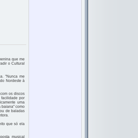
 menina que me
adir o Cultural
nça. "Nunca me
a do Nordeste à
 com os discos
facilidade por
asicamente uma
a baiana" como
 ou de baladas
tora.
eito que só ela
posta musical