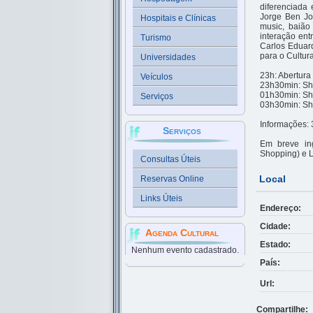
diferenciada 
Jorge Ben Jo
Hospitais e Clínicas
music, baião
interação ent
Turismo
Carlos Eduard
para o Cultura
Universidades
23h: Abertura
Veículos
23h30min: Sho
01h30min: Sh
Serviços
03h30min: Sh
Informações:
Serviços
Em breve in
Shopping) e L
Consultas Úteis
Local
Reservas Online
Links Úteis
Endereço:
Cidade:
Agenda Cultural
Estado:
Nenhum evento cadastrado.
País:
Url:
Compartilhe: