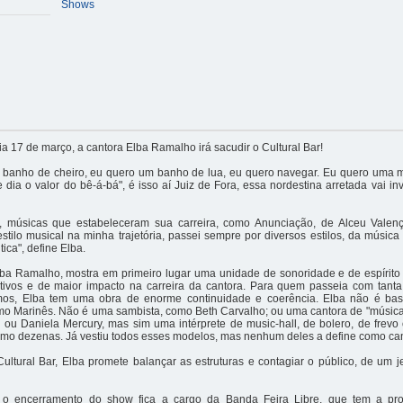
Shows
a 17 de março, a cantora Elba Ramalho irá sacudir o Cultural Bar!
 banho de cheiro, eu quero um banho de lua, eu quero navegar. Eu quero uma
e dia o valor do bê-á-bá", é isso aí Juiz de Fora, essa nordestina arretada vai inv
o, músicas que estabeleceram sua carreira, como Anunciação, de Alceu Vale
stilo musical na minha trajetória, passei sempre por diversos estilos, da músic
ica", define Elba.
ba Ramalho, mostra em primeiro lugar uma unidade de sonoridade e de espírito
ativos e de maior impacto na carreira da cantora. Para quem passeia com tanta 
itmos, Elba tem uma obra de enorme continuidade e coerência. Elba não é b
omo Marinês. Não é uma sambista, como Beth Carvalho; ou uma cantora de "músic
 ou Daniela Mercury, mas sim uma intérprete de music-hall, de bolero, de frevo
mo dezenas. Já vestiu todos esses modelos, mas nenhum deles a define como can
ltural Bar, Elba promete balançar as estruturas e contagiar o público, de um j
 o encerramento do show fica a cargo da Banda Feira Libre, que tem a pro