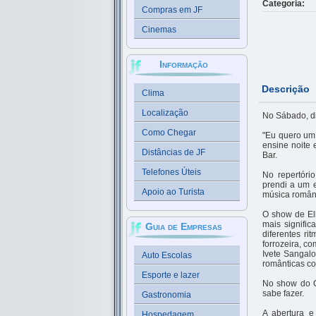
Categoria:
Compras em JF
Cinemas
Informação
Descrição
Clima
Localização
No Sábado, di
Como Chegar
"Eu quero um
ensine noite 
Distâncias de JF
Bar.
Telefones Úteis
No repertóri
prendi a um e
Apoio ao Turista
música românt
O show de El
mais signific
Guia de Empresas
diferentes r
forrozeira, c
Ivete Sangalo
Auto Escolas
românticas co
Esporte e lazer
No show do Cu
sabe fazer.
Gastronomia
A abertura e
Hospedagem