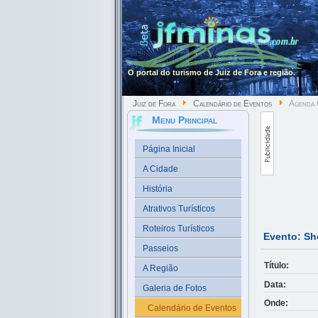
O portal do turismo de Juiz de Fora e região.
Juiz de Fora
Calendário de Eventos
Agenda 
Menu Principal
Página Inicial
A Cidade
História
Atrativos Turísticos
Roteiros Turísticos
Evento: S
Passeios
Título:
A Região
Data:
Galeria de Fotos
Onde:
Calendário de Eventos