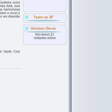
brasileira como
mba funk, soul
uma harmoniosa
baixo e vocal e
or em diversão
Tempo em JF
Usuários Online
Nós temos 22
visitantes online
5/ Santa Cruz