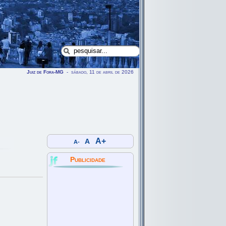
Juiz de Fora-MG
- sábado, 11 de abril de 2026
A+
A
A-
Publicidade