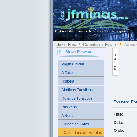
O portal do turismo de Juiz de Fora e região.
Juiz de Fora
Calendário de Eventos
Agenda 
Menu Principal
Página Inicial
A Cidade
História
Atrativos Turísticos
Roteiros Turísticos
Evento: E
Passeios
Título:
A Região
Data:
Galeria de Fotos
Onde:
Calendário de Eventos