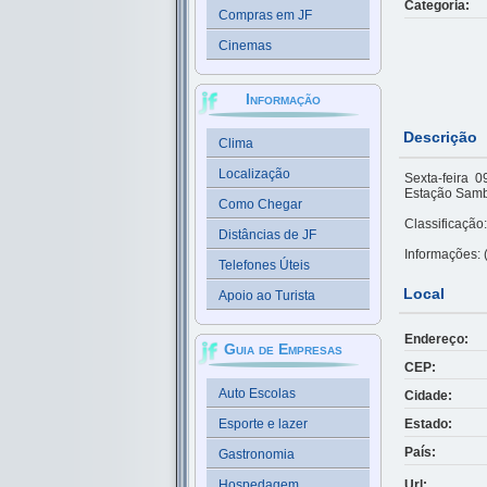
Categoria:
Compras em JF
Cinemas
Informação
Descrição
Clima
Localização
Sexta-feira
Estação Samba
Como Chegar
Classificação
Distâncias de JF
Informações:
Telefones Úteis
Local
Apoio ao Turista
Endereço:
Guia de Empresas
CEP:
Auto Escolas
Cidade:
Esporte e lazer
Estado:
País:
Gastronomia
Hospedagem
Url: