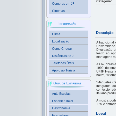
Categoria:
Compras em JF
Cinemas
Informação
Descrição
Clima
Localização
A tradicional
Universidade
Como Chegar
Divulgação a
teatro ao ap
Distâncias de JF
montagens mo
Telefones Úteis
As 67 obras e
1999, desenvo
Apoio ao Turista
UFJF. Neste a
noite", "A tor
"Maquetes Cen
Guia de Empresas
integrante d
confeccionad
Italiano prod
Auto Escolas
A mostra pode
Esporte e lazer
17h. A entrada
Gastronomia
Local
Hospedagem