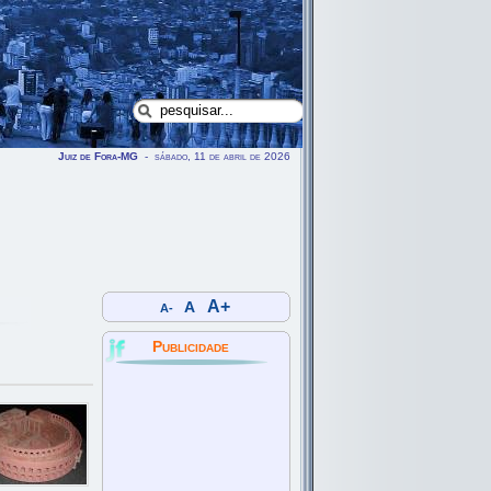
Juiz de Fora-MG
- sábado, 11 de abril de 2026
A+
A
A-
Publicidade