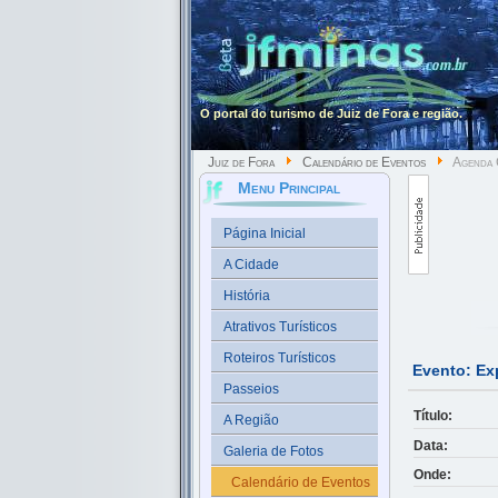
O portal do turismo de Juiz de Fora e região.
Juiz de Fora
Calendário de Eventos
Agenda C
Menu Principal
Página Inicial
A Cidade
História
Atrativos Turísticos
Roteiros Turísticos
Evento: Ex
Passeios
Título:
A Região
Data:
Galeria de Fotos
Onde:
Calendário de Eventos