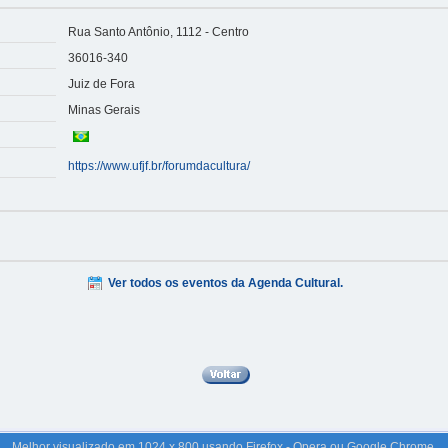
Rua Santo Antônio, 1112 - Centro
36016-340
Juiz de Fora
Minas Gerais
https://www.ufjf.br/forumdacultura/
Ver todos os eventos da Agenda Cultural.
Melhor visualizado em 1024 x 800 usando Firefox - Opera ou Google Chrome.