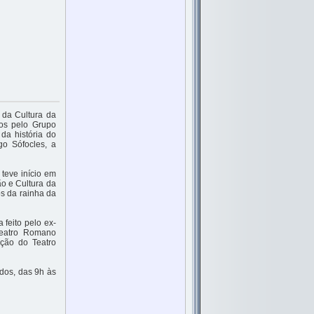
 da Cultura da
dos pelo Grupo
da história do
go Sófocles, a
 teve início em
ão e Cultura da
os da rainha da
feito pelo ex-
Teatro Romano
ação do Teatro
ados, das 9h às