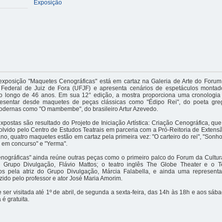
Exposição
 exposição "Maquetes Cenográficas" está em cartaz na Galeria de Arte do Forum
 Federal de Juiz de Fora (UFJF) e apresenta cenários de espetáculos monta
o longo de 46 anos. Em sua 12° edição, a mostra proporciona uma cronologia 
resentar desde maquetes de peças clássicas como "Édipo Rei", do poeta gre
dernas como "O mambembe", do brasileiro Artur Azevedo.
xpostas são resultado do Projeto de Iniciação Artística: Criação Cenográfica, que
lvido pelo Centro de Estudos Teatrais em parceria com a Pró-Reitoria de Extens
no, quatro maquetes estão em cartaz pela primeira vez: "O carteiro do rei", "Sonh
re em concurso" e "Yerma".
ográficas" ainda reúne outras peças como o primeiro palco do Forum da Cultura 
o Grupo Divulgação, Flávio Mattos; o teatro inglês The Globe Theater e o 
os pela atriz do Grupo Divulgação, Márcia Falabella, e ainda uma represent
uzido pelo professor e ator José Maria Amorim.
 ser visitada até 1º de abril, de segunda a sexta-feira, das 14h às 18h e aos sáb
 é gratuita.