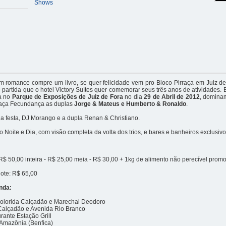
Shows
m romance compre um livro, se quer felicidade vem pro Bloco Pirraça em Juiz de
 partida que o hotel Victory Suítes quer comemorar seus três anos de atividades.
ta no
Parque de Exposições de Juiz de Fora
no dia
29 de Abril de 2012
, dominam
rraça Fecundança as duplas
Jorge & Mateus e Humberto & Ronaldo
.
 festa, DJ Morango e a dupla Renan & Christiano.
Noite e Dia, com visão completa da volta dos trios, e bares e banheiros exclusivo
: R$ 50,00 inteira - R$ 25,00 meia - R$ 30,00 + 1kg de alimento não perecível prom
 lote: R$ 65,00
nda:
Colorida Calçadão e Marechal Deodoro
 Calçadão e Avenida Rio Branco
rante Estação Grill
Amazônia (Benfica)