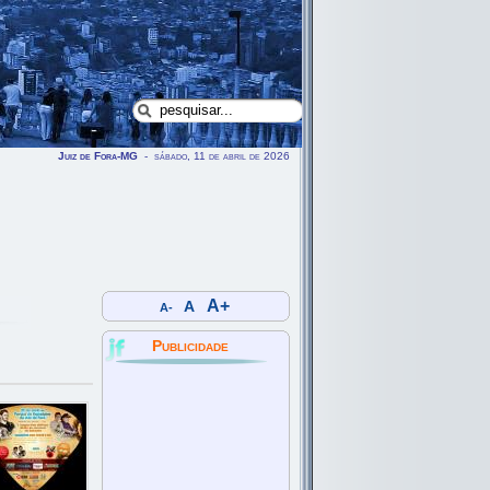
Juiz de Fora-MG
- sábado, 11 de abril de 2026
A+
A
A-
Publicidade