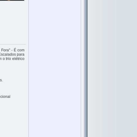
 Fora" - É com
 Escalados para
 o trio elétrico
s.
ocional