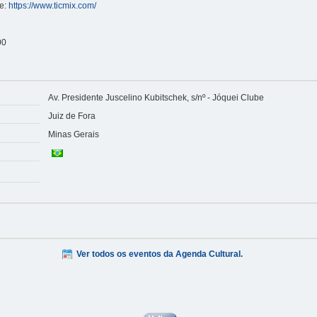
te:
https://www.ticmix.com/
00
Av. Presidente Juscelino Kubitschek, s/nº - Jóquei Clube
Juiz de Fora
Minas Gerais
Ver todos os eventos da Agenda Cultural.