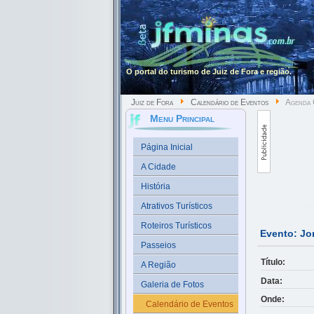
O portal do turismo de Juiz de Fora e região.
Juiz de Fora
Calendário de Eventos
Agenda C
Menu Principal
Página Inicial
A Cidade
História
Atrativos Turísticos
Roteiros Turísticos
Evento: Jo
Passeios
Título:
A Região
Data:
Galeria de Fotos
Onde:
Calendário de Eventos