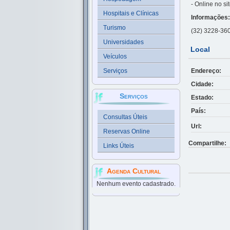
- Online no si
Hospitais e Clínicas
Informações:
Turismo
(32) 3228-36
Universidades
Local
Veículos
Endereço:
Serviços
Cidade:
Serviços
Estado:
País:
Consultas Úteis
Url:
Reservas Online
Compartilhe:
Links Úteis
Agenda Cultural
Nenhum evento cadastrado.