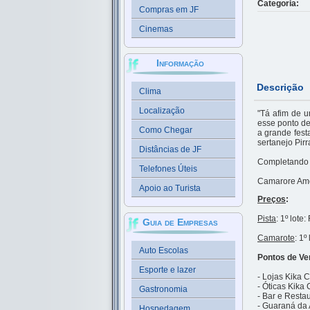
Categoria:
Compras em JF
Cinemas
Informação
Descrição
Clima
Localização
"Tá afim de u
esse ponto de
Como Chegar
a grande fes
sertanejo Pi
Distâncias de JF
Completando a
Telefones Úteis
Camarore Amo 
Apoio ao Turista
Preços
:
Pista
: 1º lote
Guia de Empresas
Camarote
: 1º
Auto Escolas
Pontos de Ve
Esporte e lazer
- Lojas Kika 
- Óticas Kika
Gastronomia
- Bar e Restau
- Guaraná da 
Hospedagem