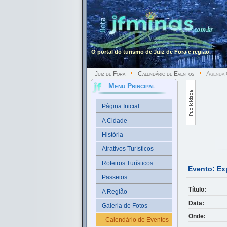
O portal do turismo de Juiz de Fora e região.
Juiz de Fora
Calendário de Eventos
Agenda C
Menu Principal
Página Inicial
A Cidade
História
Atrativos Turísticos
Roteiros Turísticos
Evento: Ex
Passeios
Título:
A Região
Data:
Galeria de Fotos
Onde:
Calendário de Eventos