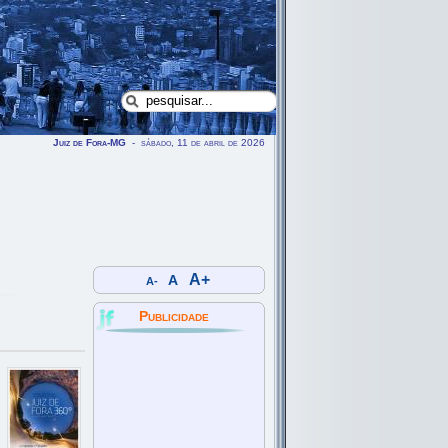
Juiz de Fora-MG
- sábado, 11 de abril de 2026
A+
A
A-
Publicidade