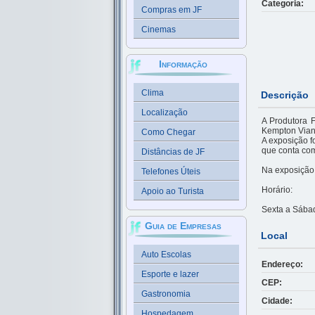
Categoria:
Compras em JF
Cinemas
Informação
Clima
Descrição
Localização
A Produtora F
Kempton Viann
Como Chegar
A exposição fo
que conta com
Distâncias de JF
Na exposição, 
Telefones Úteis
Horário:
Apoio ao Turista
Sexta a Sábad
Guia de Empresas
Local
Auto Escolas
Endereço:
Esporte e lazer
CEP:
Gastronomia
Cidade:
Hospedagem