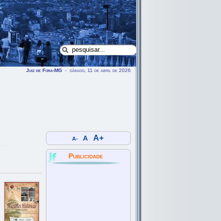
Juiz de Fora-MG
- sábado, 11 de abril de 2026
A+
A
A-
Publicidade