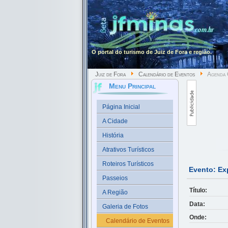
O portal do turismo de Juiz de Fora e região.
Juiz de Fora
Calendário de Eventos
Agenda C
Menu Principal
Página Inicial
A Cidade
História
Atrativos Turísticos
Roteiros Turísticos
Evento: Ex
Passeios
Título:
A Região
Data:
Galeria de Fotos
Onde:
Calendário de Eventos