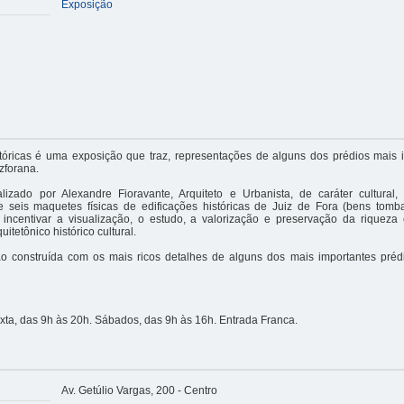
Exposição
tóricas é uma exposição que traz, representações de alguns dos prédios mais 
izforana.
alizado por Alexandre Fioravante, Arquiteto e Urbanista, de caráter cultural
e seis maquetes físicas de edificações históricas de Juiz de Fora (bens tomb
e incentivar a visualização, o estudo, a valorização e preservação da riquez
uitetônico histórico cultural.
o construída com os mais ricos detalhes de alguns dos mais importantes préd
ta, das 9h às 20h. Sábados, das 9h às 16h. Entrada Franca.
Av. Getúlio Vargas, 200 - Centro