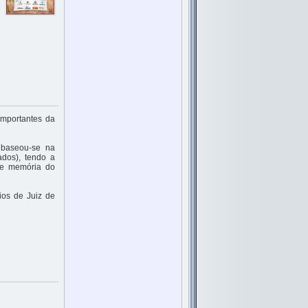
importantes da
, baseou-se na
ados), tendo a
a e memória do
ios de Juiz de