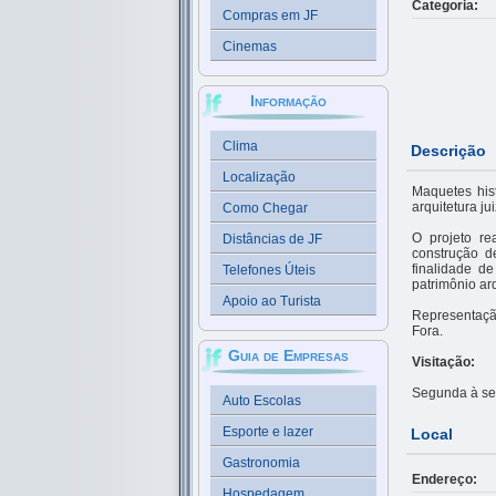
Categoria:
Compras em JF
Cinemas
Informação
Clima
Descrição
Localização
Maquetes his
arquitetura ju
Como Chegar
O projeto re
Distâncias de JF
construção d
finalidade d
Telefones Úteis
patrimônio arq
Apoio ao Turista
Representaçã
Fora.
Guia de Empresas
Visitação:
Segunda à sex
Auto Escolas
Esporte e lazer
Local
Gastronomia
Endereço:
Hospedagem