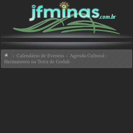
Calendário de Eventos
Agenda Cultural -
Hermanoteu na Terra de Godah