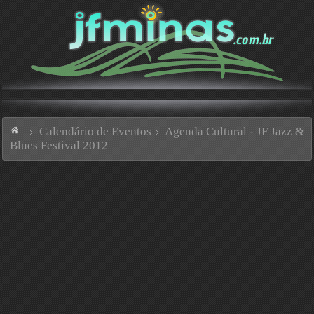
Calendário de Eventos
Agenda Cultural - JF Jazz &
Blues Festival 2012