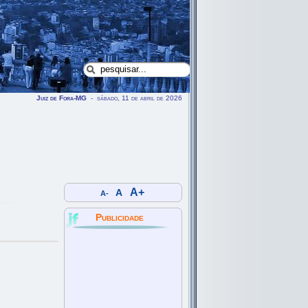
Juiz de Fora-MG
- sábado, 11 de abril de 2026
A+
A
A-
Publicidade