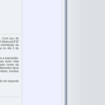
s. Com uso de
Pró-Música/UFJF
 orientação da
da no dia 3 de
ra a exposição,
ara fazer esta
óprio nome da
iferentes tipos
ambém, mostrar
ação de segunda