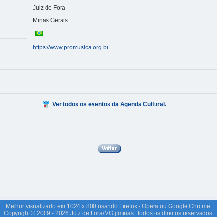
Juiz de Fora
Minas Gerais
https://www.promusica.org.br
Ver todos os eventos da Agenda Cultural.
Melhor visualizado em 1024 x 800 usando Firefox - Opera ou Google Chrome.
Copyright © 2009 - 2026 Juiz de Fora/MG jfminas. Todos os direitos reservados.