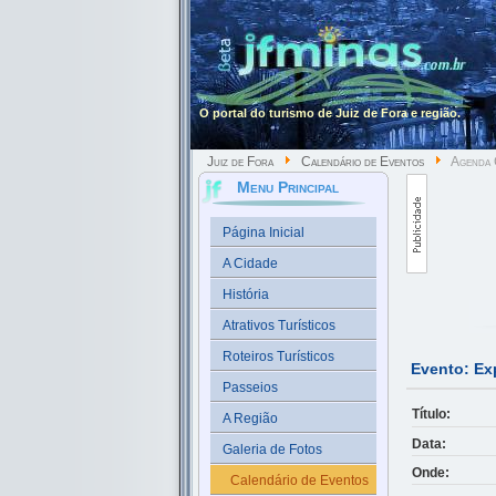
O portal do turismo de Juiz de Fora e região.
Juiz de Fora
Calendário de Eventos
Agenda C
Menu Principal
Página Inicial
A Cidade
História
Atrativos Turísticos
Roteiros Turísticos
Evento: Ex
Passeios
Título:
A Região
Data:
Galeria de Fotos
Onde:
Calendário de Eventos