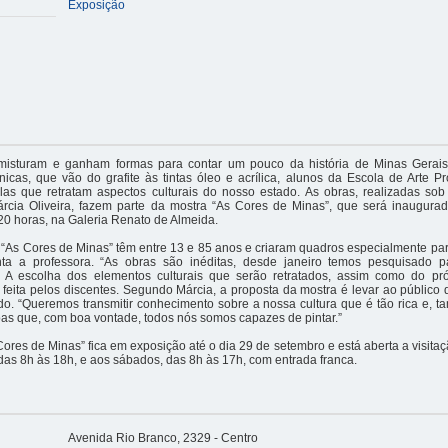
Exposição
misturam e ganham formas para contar um pouco da história de Minas Gerai
cnicas, que vão do grafite às tintas óleo e acrílica, alunos da Escola de Arte 
las que retratam aspectos culturais do nosso estado. As obras, realizadas sob
árcia Oliveira, fazem parte da mostra “As Cores de Minas”, que será inaugura
20 horas, na Galeria Renato de Almeida.
e “As Cores de Minas” têm entre 13 e 85 anos e criaram quadros especialmente pa
ta a professora. “As obras são inéditas, desde janeiro temos pesquisado p
A escolha dos elementos culturais que serão retratados, assim como do pr
i feita pelos discentes. Segundo Márcia, a proposta da mostra é levar ao público d
o. “Queremos transmitir conhecimento sobre a nossa cultura que é tão rica e, t
as que, com boa vontade, todos nós somos capazes de pintar.”
Cores de Minas” fica em exposição até o dia 29 de setembro e está aberta a visit
, das 8h às 18h, e aos sábados, das 8h às 17h, com entrada franca.
Avenida Rio Branco, 2329 - Centro