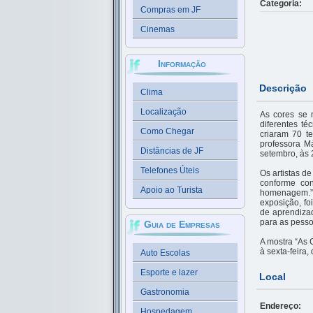
Categoria:
Compras em JF
Cinemas
Informação
Descrição
Clima
Localização
As cores se 
diferentes té
Como Chegar
criaram 70 te
professora M
Distâncias de JF
setembro, às 
Telefones Úteis
Os artistas d
conforme con
Apoio ao Turista
homenagem.” 
exposição, fo
de aprendizad
para as pesso
Guia de Empresas
A mostra “As 
à sexta-feira
Auto Escolas
Esporte e lazer
Local
Gastronomia
Endereço:
Hospedagem