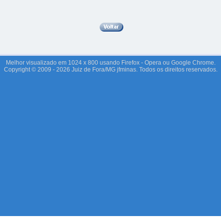
Melhor visualizado em 1024 x 800 usando Firefox - Opera ou Google Chrome.
Copyright © 2009 - 2026 Juiz de Fora/MG jfminas. Todos os direitos reservados.