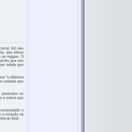
acional. Em seu
ra, das trilhas
a ao reggae. O
turnês que nos
um artista que
ra "a ditadura
ca cantada que
 presentes no
r e outros que
 conquistado o
m o coração na
vel do funk.