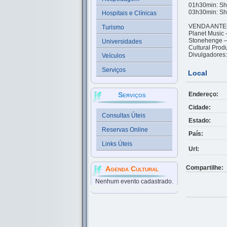
01h30min: Sho
03h30min: Sh
Hospitais e Clínicas
VENDA ANTE
Turismo
Planet Music 
Stonehenge – 
Universidades
Cultural Prod
Divulgadores:
Veículos
Serviços
Local
Endereço:
Serviços
Cidade:
Consultas Úteis
Estado:
Reservas Online
País:
Links Úteis
Url:
Compartilhe:
Agenda Cultural
Nenhum evento cadastrado.