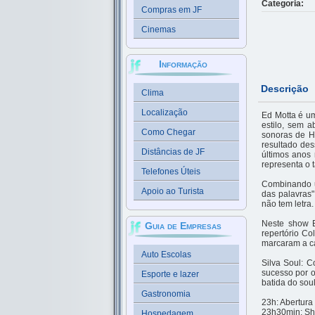
Categoria:
Compras em JF
Cinemas
Informação
Descrição
Clima
Localização
Ed Motta é um
estilo, sem a
Como Chegar
sonoras de H
resultado de
Distâncias de JF
últimos anos
representa o 
Telefones Úteis
Combinando um
Apoio ao Turista
das palavras
não tem letra.
Neste show E
Guia de Empresas
repertório Co
marcaram a ca
Auto Escolas
Silva Soul: C
sucesso por o
Esporte e lazer
batida do sou
Gastronomia
23h: Abertura
23h30min: Sho
Hospedagem