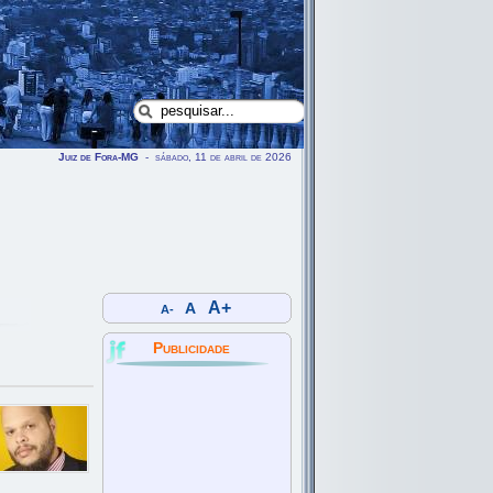
Juiz de Fora-MG
- sábado, 11 de abril de 2026
A+
A
A-
Publicidade