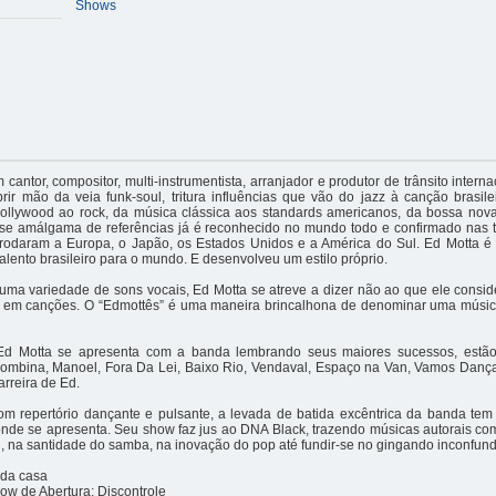
Shows
 cantor, compositor, multi-instrumentista, arranjador e produtor de trânsito intern
brir mão da veia funk-soul, tritura influências que vão do jazz à canção brasilei
ollywood ao rock, da música clássica aos standards americanos, da bossa nov
sse amálgama de referências já é reconhecido no mundo todo e confirmado nas 
 rodaram a Europa, o Japão, os Estados Unidos e a América do Sul. Ed Motta é 
talento brasileiro para o mundo. E desenvolveu um estilo próprio.
a variedade de sons vocais, Ed Motta se atreve a dizer não ao que ele conside
" em canções. O “Edmottês” é uma maneira brincalhona de denominar uma músi
d Motta se apresenta com a banda lembrando seus maiores sucessos, estão
lombina, Manoel, Fora Da Lei, Baixo Rio, Vendaval, Espaço na Van, Vamos Dança
rreira de Ed.
om repertório dançante e pulsante, a levada de batida excêntrica da banda tem
nde se apresenta. Seu show faz jus ao DNA Black, trazendo músicas autorais co
l, na santidade do samba, na inovação do pop até fundir-se no gingando inconfundí
 da casa
w de Abertura: Discontrole