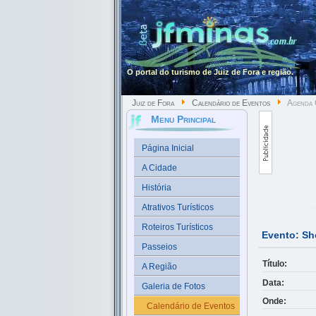
O portal do turismo de Juiz de Fora e região.
Juiz de Fora
Calendário de Eventos
Agenda 
Menu Principal
Página Inicial
A Cidade
História
Atrativos Turísticos
Roteiros Turísticos
Evento: S
Passeios
Título:
A Região
Data:
Galeria de Fotos
Onde:
Calendário de Eventos