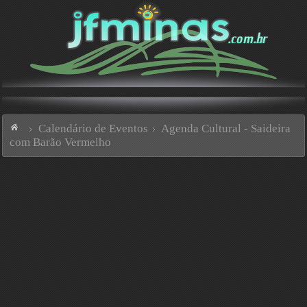
Calendário de Eventos
Agenda Cultural - Saideira
com Barão Vermelho