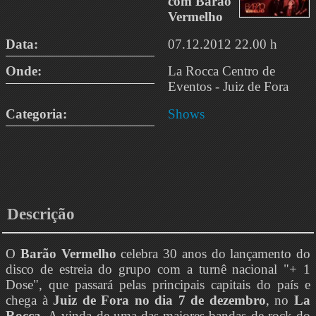
com Barão
Vermelho
Data:
07.12.2012 22.00 h
Onde:
La Rocca Centro de
Eventos - Juiz de Fora
Categoria:
Shows
Descrição
O
Barão Vermelho
celebra 30 anos do lançamento do
disco de estreia do grupo com a turnê nacional "+ 1
Dose", que passará pelas principais capitais do país e
chega à
Juiz de Fora no dia 7 de dezembro
, no
La
Rocca
. A vinda de uma das maiores bandas de rock do