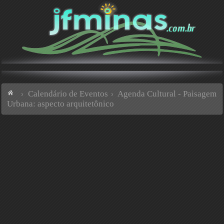
Calendário de Eventos
Agenda Cultural - Paisagem
Urbana: aspecto arquitetônico