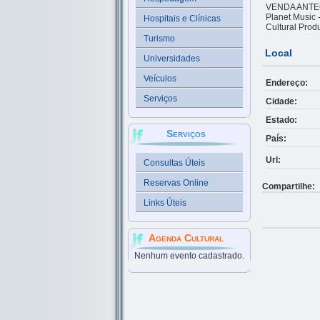
VENDA ANTE
Planet Music 
Hospitais e Clínicas
Cultural Prod
Turismo
Local
Universidades
Veículos
Endereço:
Serviços
Cidade:
Estado:
Serviços
País:
Url:
Consultas Úteis
Reservas Online
Compartilhe:
Links Úteis
Agenda Cultural
Nenhum evento cadastrado.