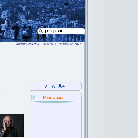
Juiz de Fora-MG
- sábado, 11 de abril de 2026
A+
A
A-
Publicidade