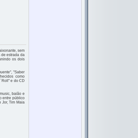
paixonante, sem
s de estrada da
nindo os dois
uente", "Saber
nhecidos como
´Roll" e do CD
music, baião e
o entre público
n Jor, Tim Maia