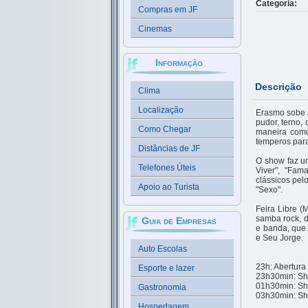
Categoria:
Compras em JF
Cinemas
Informação
Descrição
Clima
Localização
Erasmo sobe a
pudor, terno,
Como Chegar
maneira como
temperos para
Distâncias de JF
O show faz u
Telefones Úteis
Viver", "Fam
clássicos pel
Apoio ao Turista
"Sexo".
Feira Libre (
samba rock, d
Guia de Empresas
e banda, que 
e Seu Jorge.
Auto Escolas
23h: Abertura
Esporte e lazer
23h30min: Sho
01h30min: Sh
Gastronomia
03h30min: Sh
Hospedagem