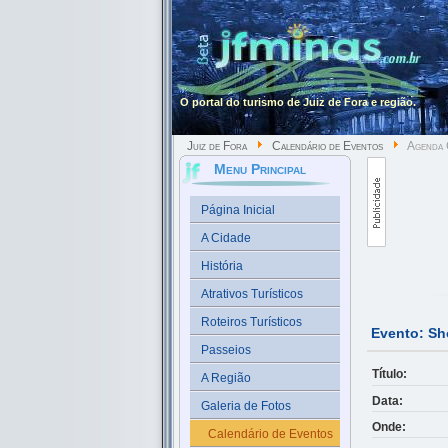
O portal do turismo de Juiz de Fora e região.
Juiz de Fora
Calendário de Eventos
Agenda 
Menu Principal
Página Inicial
A Cidade
História
Atrativos Turísticos
Roteiros Turísticos
Evento: S
Passeios
Título:
A Região
Data:
Galeria de Fotos
Onde:
Calendário de Eventos