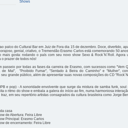
Shows
o palco do Cultural Bar em Juiz de Fora dia 15 de dezembro. Doce, divertido, a
 corajoso, genial, criativo, o Tremendão Erasmo Carlos está comemorando 50 ano
 mais gosta: rodando o país com seu novo show Sexo & Rock´N´Roll. Agora u
 o prazer de todos nós!
m passeio por todas as fases da carreira de Erasmo, com sucessos como "Vem Q
a de Mal", "Proibido Fumar", "Sentado à Beira do Caminho" e "Mulher", co
o seu grande público, além de apresentar suas novas composições do CD "Rock´N
MPB e pop) - A sonoridade envolvente que surge da mistura de samba funk, soul 
ita o ritmo do show e embala a galera do início ao fim, numa harmoniosa interaçã
traz, em seu repertório artistas consagrados da cultura brasileira como Jorge Be
 da casa
w de Abertura: Feira Libre
ow Principal: Erasmo Carlos
ow de encerramento: Feira Libre