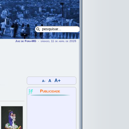
Juiz de Fora-MG
- sábado, 11 de abril de 2026
A+
A
A-
Publicidade