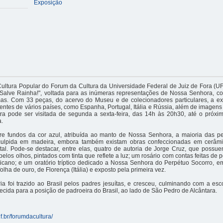
Exposição
ltura Popular do Forum da Cultura da Universidade Federal de Juiz de Fora (UF
"Salve Rainha!", voltada para as inúmeras representações de Nossa Senhora, c
as. Com 33 peças, do acervo do Museu e de colecionadores particulares, a e
entes de vários países, como Espanha, Portugal, Itália e Rússia, além de imagen
tra pode ser visitada de segunda a sexta-feira, das 14h às 20h30, até o próxi
a.
re fundos da cor azul, atribuída ao manto de Nossa Senhora, a maioria das pe
ulpida em madeira, embora também existam obras confeccionadas em cerâmic
etal. Pode-se destacar, entre elas, quatro de autoria de Jorge Cruz, que poss
pelos olhos, pintados com tinta que reflete a luz; um rosário com contas feitas de p
ticano; e um oratório tríptico dedicado a Nossa Senhora do Perpétuo Socorro, 
olha de ouro, de Florença (Itália) e exposto pela primeira vez.
ia foi trazido ao Brasil pelos padres jesuítas, e cresceu, culminando com a es
cida para a posição de padroeira do Brasil, ao lado de São Pedro de Alcântara.
jf.br/forumdacultura/