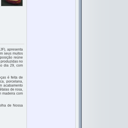
JF), apresenta
om seus muitos
xposição reúne
s produzidas no
mo dia 29, com
ças é feita de
a, porcelana,
uem acabamento
étalas de rosa,
em madeira com
colha de Nossa