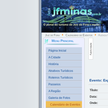
O portal do turismo de Juiz de Fora e região.
Juiz de Fora
Calendário de Eventos
Agenda C
Menu Principal
Página Inicial
A Cidade
História
Atrativos Turísticos
Roteiros Turísticos
Evento: Ex
Passeios
Título:
A Região
Data:
Galeria de Fotos
Onde:
Calendário de Eventos