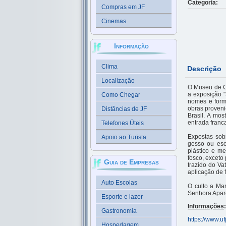
Categoria:
Compras em JF
Cinemas
Informação
Clima
Descrição
Localização
O Museu de Cu
a exposição 
Como Chegar
nomes e form
obras proveni
Distâncias de JF
Brasil. A mos
entrada franc
Telefones Úteis
Expostas sob
Apoio ao Turista
gesso ou esc
plástico e m
fosco, exceto 
Guia de Empresas
trazido do Va
aplicação de f
Auto Escolas
O culto a Mar
Senhora Apare
Esporte e lazer
Informações
:
Gastronomia
https://www.uf
Hospedagem