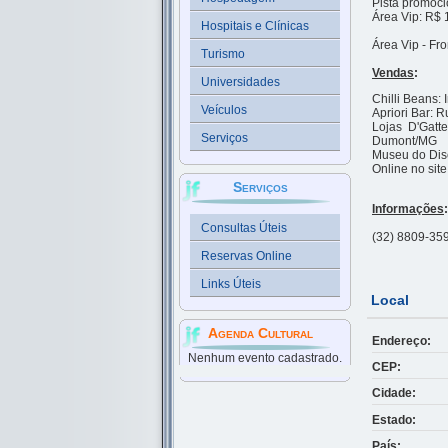
Pista promoci
Área Vip: R$ 
Hospitais e Clínicas
Área Vip - Fr
Turismo
Vendas
:
Universidades
Chilli Beans:
Veículos
Apriori Bar: 
Lojas D'Gatt
Serviços
Dumont/MG
Museu do Disc
Online no site
Serviços
Informações
:
Consultas Úteis
(32) 8809-35
Reservas Online
Links Úteis
Local
Agenda Cultural
Endereço:
Nenhum evento cadastrado.
CEP:
Cidade:
Estado:
País: