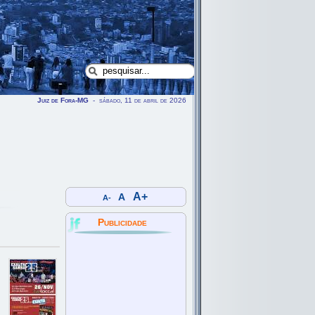
Juiz de Fora-MG
- sábado, 11 de abril de 2026
A+
A
A-
Publicidade