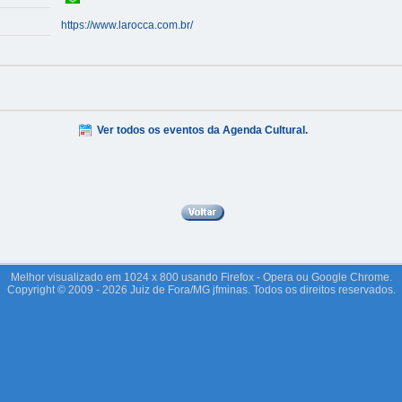
https://www.larocca.com.br/
Ver todos os eventos da Agenda Cultural.
Melhor visualizado em 1024 x 800 usando Firefox - Opera ou Google Chrome.
Copyright © 2009 - 2026 Juiz de Fora/MG jfminas. Todos os direitos reservados.