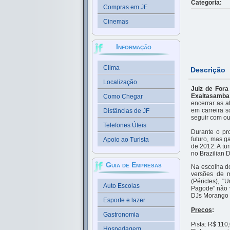
Categoria:
Compras em JF
Cinemas
Informação
Clima
Descrição
Localização
Juiz de Fora
Exaltasamba
Como Chegar
encerrar as a
em carreira s
Distâncias de JF
seguir com ou
Telefones Úteis
Durante o pr
futuro, mas g
Apoio ao Turista
de 2012. A tu
no Brazilian 
Guia de Empresas
Na escolha do
versões de m
(Péricles), 
Auto Escolas
Pagode" não 
DJs Morango 
Esporte e lazer
Preços
:
Gastronomia
Pista: R$ 110
Hospedagem