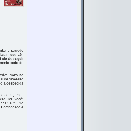
amba e pagode
nciaram que vão
tade de seguir
mento certo de
sível volta no
al de fevereiro
ndo a despedida
itas e algumas
uero Ter Você"
linda" e "É No
po Bombocado e