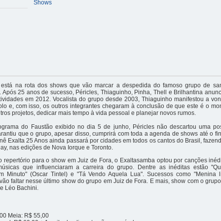
Shows
está na rota dos shows que vão marcar a despedida do famoso grupo de s
. Após 25 anos de sucesso, Péricles, Thiaguinho, Pinha, Thell e Brilhantina anu
tividades em 2012. Vocalista do grupo desde 2003, Thiaguinho manifestou a von
olo e, com isso, os outros integrantes chegaram à conclusão de que este é o mo
tros projetos, dedicar mais tempo à vida pessoal e planejar novos rumos.
ograma do Faustão exibido no dia 5 de junho, Péricles não descartou uma pos
arantiu que o grupo, apesar disso, cumprirá com toda a agenda de shows até o fin
rnê Exalta 25 Anos ainda passará por cidades em todos os cantos do Brasil, faze
Day, nas edições de Nova Iorque e Toronto.
 repertório para o show em Juiz de Fora, o Exaltasamba optou por canções inéd
úsicas que influenciaram a carreira do grupo. Dentre as inéditas estão "Q
"Um Minuto" (Oscar Tintel) e "Tá Vendo Aquela Lua". Sucessos como "Menina 
vão faltar nesse último show do grupo em Juiz de Fora. E mais, show com o gru
e Léo Bachini.
,00 Meia: R$ 55,00