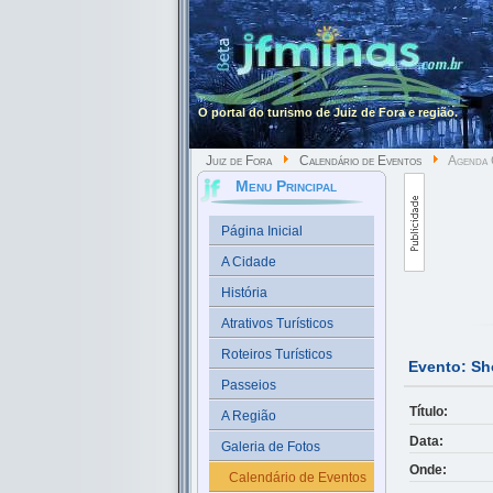
O portal do turismo de Juiz de Fora e região.
Juiz de Fora
Calendário de Eventos
Agenda 
Menu Principal
Página Inicial
A Cidade
História
Atrativos Turísticos
Roteiros Turísticos
Evento: S
Passeios
Título:
A Região
Data:
Galeria de Fotos
Onde:
Calendário de Eventos