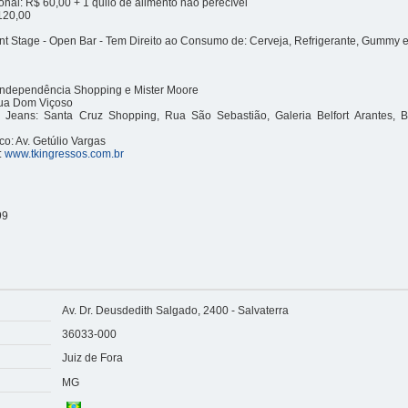
onal: R$ 60,00 + 1 quilo de alimento não perecível
120,00
ont Stage - Open Bar - Tem Direito ao Consumo de: Cerveja, Refrigerante, Gummy 
 Independência Shopping e Mister Moore
Rua Dom Viçoso
e Jeans: Santa Cruz Shopping, Rua São Sebastião, Galeria Belfort Arantes, B
o: Av. Getúlio Vargas
:
www.tkingressos.com.br
99
Av. Dr. Deusdedith Salgado, 2400 - Salvaterra
36033-000
Juiz de Fora
MG