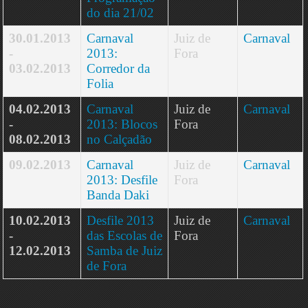
do dia 21/02
30.01.2013
Carnaval
Juiz de
Carnaval
-
2013:
Fora
03.02.2013
Corredor da
Folia
04.02.2013
Carnaval
Juiz de
Carnaval
-
2013: Blocos
Fora
08.02.2013
no Calçadão
09.02.2013
Carnaval
Juiz de
Carnaval
2013: Desfile
Fora
Banda Daki
10.02.2013
Desfile 2013
Juiz de
Carnaval
-
das Escolas de
Fora
12.02.2013
Samba de Juiz
de Fora