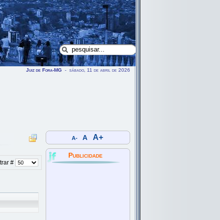
Juiz de Fora-MG
- sábado, 11 de abril de 2026
A+
A
A-
Publicidade
rar #