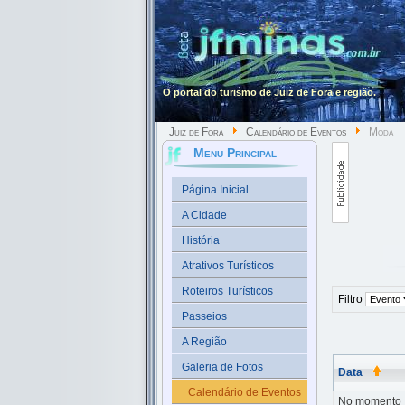
O portal do turismo de Juiz de Fora e região.
Juiz de Fora
Calendário de Eventos
Moda
Menu Principal
Página Inicial
A Cidade
História
Atrativos Turísticos
Roteiros Turísticos
Filtro
Passeios
A Região
Galeria de Fotos
Data
Calendário de Eventos
No momento