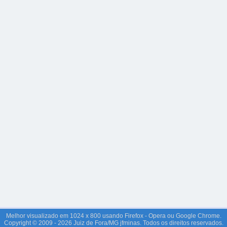
Melhor visualizado em 1024 x 800 usando Firefox - Opera ou Google Chrome.
Copyright © 2009 - 2026 Juiz de Fora/MG jfminas. Todos os direitos reservados.