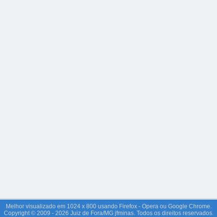
Melhor visualizado em 1024 x 800 usando Firefox - Opera ou Google Chrome.
Copyright © 2009 - 2026 Juiz de Fora/MG jfminas. Todos os direitos reservados.