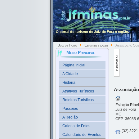
O portal do turismo de Juiz de Fora e região.
Juiz de Fora
Esporte e lazer
Associação Sub
Menu Principal
Página Inicial
A Cidade
História
Associação
Atrativos Turísticos
Roteiros Turísticos
Estação Ribei
Passeios
Juiz de Fora
MG
A Região
CEP: 36085-
Galeria de Fotos
(32) 3221
Calendário de Eventos