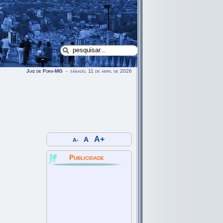
Juiz de Fora-MG
- sábado, 11 de abril de 2026
A+
A
A-
Publicidade