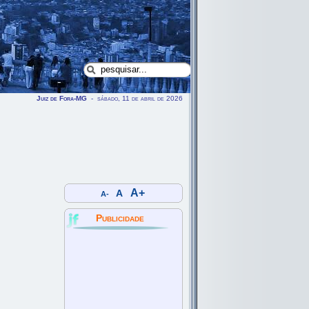
Juiz de Fora-MG
- sábado, 11 de abril de 2026
A+
A
A-
Publicidade