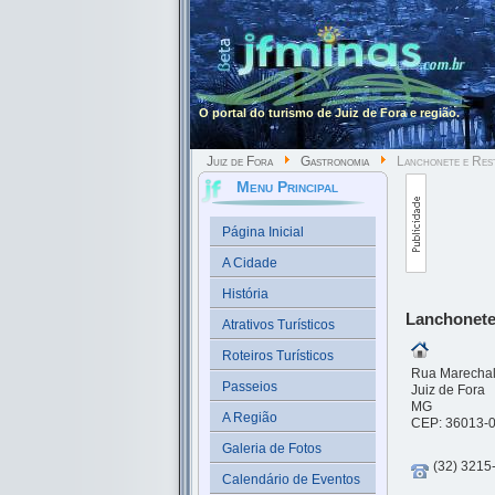
O portal do turismo de Juiz de Fora e região.
Juiz de Fora
Gastronomia
Lanchonete e Rest
Menu Principal
Página Inicial
A Cidade
História
Lanchonete
Atrativos Turísticos
Roteiros Turísticos
Rua Marechal
Passeios
Juiz de Fora
MG
A Região
CEP: 36013-
Galeria de Fotos
(32) 3215
Calendário de Eventos