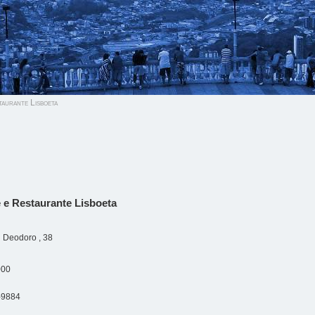
aurante Lisboeta
 e Restaurante Lisboeta
 Deodoro , 38
000
-9884