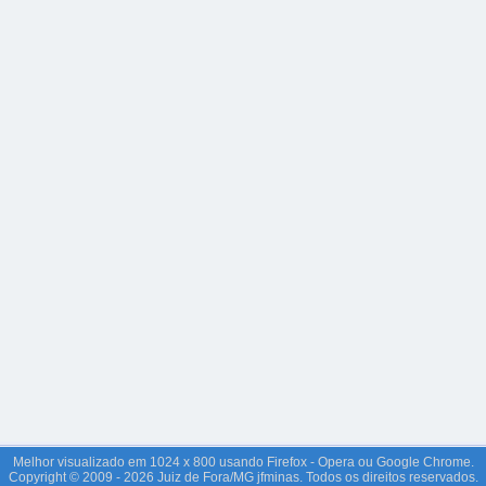
Melhor visualizado em 1024 x 800 usando Firefox - Opera ou Google Chrome.
Copyright © 2009 - 2026 Juiz de Fora/MG jfminas. Todos os direitos reservados.