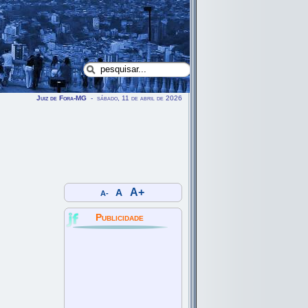
Juiz de Fora-MG
- sábado, 11 de abril de 2026
A+
A
A-
Publicidade