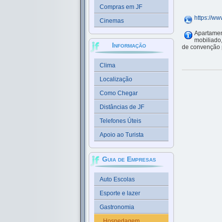
Compras em JF
https://ww
Cinemas
Apartamen
mobiliado
Informação
de convenção p
Clima
Localização
Como Chegar
Distâncias de JF
Telefones Úteis
Apoio ao Turista
Guia de Empresas
Auto Escolas
Esporte e lazer
Gastronomia
Hospedagem