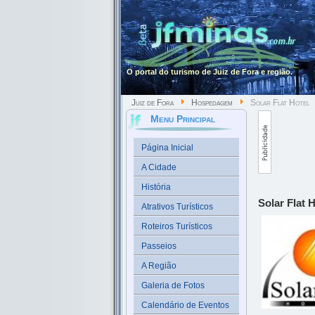
O portal do turismo de Juiz de Fora e região.
Juiz de Fora
Hospedagem
Solar Flat Hotel
Menu Principal
Página Inicial
A Cidade
História
Solar Flat H
Atrativos Turísticos
Roteiros Turísticos
Passeios
A Região
Galeria de Fotos
Calendário de Eventos