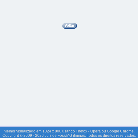
Melhor visualizado em 1024 x 800 usando Firefox - Opera ou Google Chrome.
Copyright © 2009 - 2026 Juiz de Fora/MG jfminas. Todos os direitos reservados.