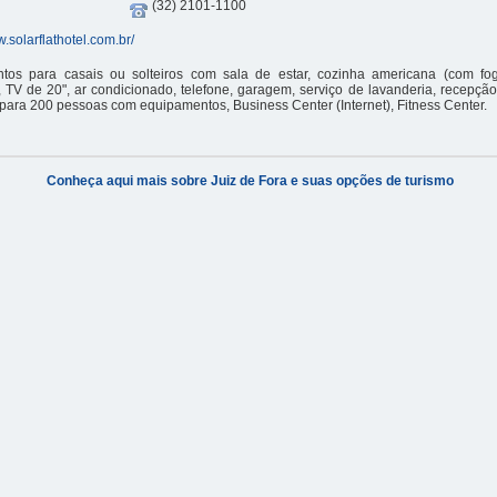
(32) 2101-1100
w.solarflathotel.com.br/
tos para casais ou solteiros com sala de estar, cozinha americana (com fog
, TV de 20", ar condicionado, telefone, garagem, serviço de lavanderia, recepção
ara 200 pessoas com equipamentos, Business Center (Internet), Fitness Center.
Conheça aqui mais sobre Juiz de Fora e suas opções de turismo